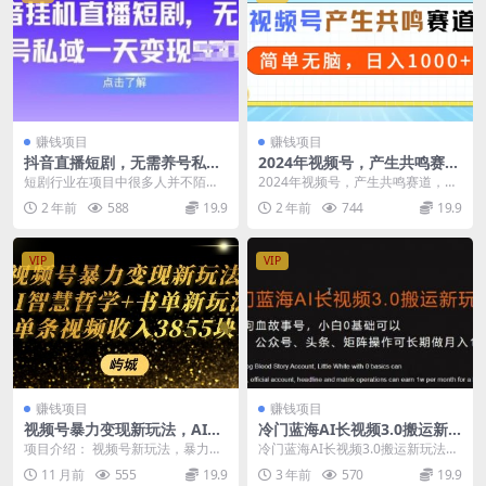
赚钱项目
赚钱项目
抖音直播短剧，无需养号私
2024年视频号，产生共鸣赛
域，实现轻松变现
道，简单无脑，一分钟一条视
短剧行业在项目中很多人并不陌
2024年视频号，产生共鸣赛道，简
频，日入1000+
生，但是很多人并不知道如何去
单无脑，一分钟一条视频，日入10
2 年前
588
19.9
2 年前
744
19.9
做，该选择什么方向，今天...
00+ 如果你...
VIP
VIP
赚钱项目
赚钱项目
视频号暴力变现新玩法，AI智
冷门蓝海AI长视频3.0搬运新
慧哲学+书单新玩法，单条视
玩法，小白0基础可以入手，
项目介绍： 视频号新玩法，暴力变
冷门蓝海AI长视频3.0搬运新玩法，
频佣金1000+
公众号、头条、矩阵操作可长
现，单日变现将近1k+，时间成本
小白0基础可以入手，公众号、头
11 月前
555
19.9
3 年前
570
19.9
期做月入1w+
低，剪辑难度小，...
条、矩阵操作可...