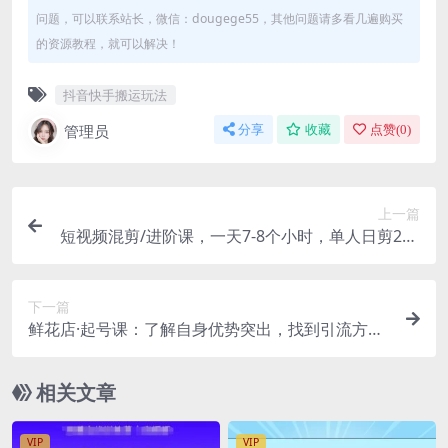
问题，可以联系站长，微信：dougege55，其他问题请多看几遍购买
的资源教程，就可以解决！
抖音快手搬运玩法
管理员
分享
收藏
点赞(
0
)
上一篇
短视频混剪/进阶课，一天7-8个小时，单人日剪200
条实战攻略教学
下一篇
鲜花店·起号课：了解自身优势突出，找到引流方
向，手把手带你起号
相关文章
VIP
VIP