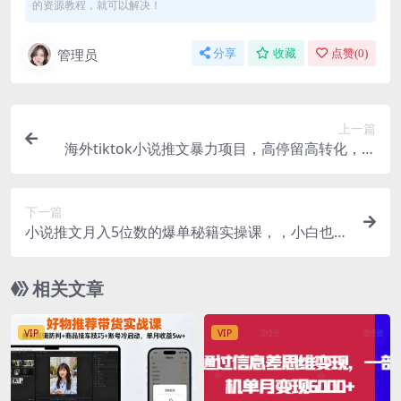
的资源教程，就可以解决！
管理员
分享
收藏
点赞(
0
)
上一篇
海外tiktok小说推文暴力项目，高停留高转化，一
天搞顿饭钱不是问题
下一篇
小说推文月入5位数的爆单秘籍实操课，，小白也能
从0粉到日入多张(详细教程)
相关文章
VIP
VIP