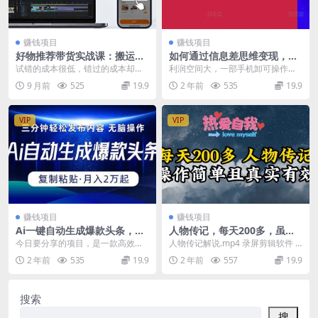
赚钱项目
赚钱项目
好物推荐带货实战课：搬运剪
如何通过信息差思维变现，一
辑防判+商品挂车技巧+账号冷
部手机单月变现6000+
试错的成本很低，错过的成本却很
利润空间大，一部手机卸可操作，
启动，单月收益5w+
高 视频带货到变现，从入门到精通
多劳多得，无需养号，无需引流，
9 月前
525
19.9
2 年前
535
19.9
一站式服务 课程目...
无需剪辑视频空闲时间...
VIP
VIP
赚钱项目
赚钱项目
Ai一键自动生成爆款头条，三
人物传记，每天200多，虽然
分钟快速生成，复制粘贴即可
不多但贵在真实，亲自做的项
今日要分享的项目，是一款高效抄
人物传记解说.mp4 录屏剪辑软件
完成， 月入2万+
目
书软件的应用，其操作简便至极，
资源下载地址
2 年前
535
19.9
2 年前
557
19.9
几乎无需动脑，学生宝...
搜索
搜