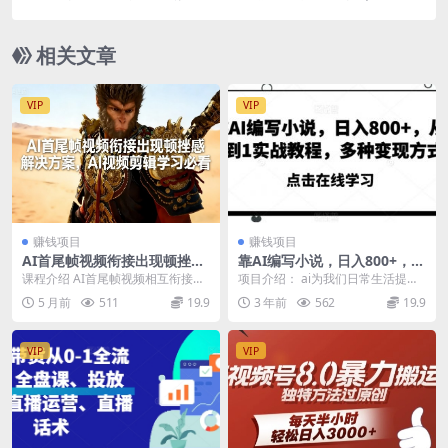
档+资料+视频）无水印
相关文章
VIP
VIP
赚钱项目
赚钱项目
AI首尾帧视频衔接出现顿挫感
靠AI编写小说，日入800+，从
解决方案，AI视频剪辑学习必
0到1实战教程，多种变现方式
课程介绍 AI首尾帧视频相互衔接起
项目介绍： ai为我们日常生活提供
看
来之所以出出现顿挫感，是因为视
了非常多的便利，很多人通过ai赚
5 月前
511
19.9
3 年前
562
19.9
频与视频相互衔接...
取了不菲的收入...
VIP
VIP