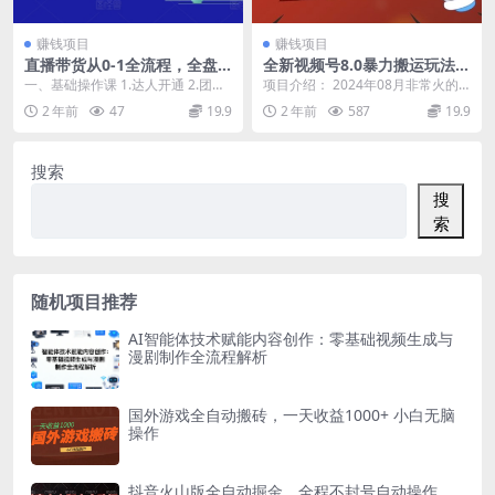
赚钱项目
赚钱项目
直播带货从0-1全流程，全盘
全新视频号8.0暴力搬运玩法，
课、投放课、直播运营、直播
独特方法过原创，每天半小
一、基础操作课 1.达人开通 2.团购
项目介绍： 2024年08月非常火的
话术
时，轻松日入几张
开通 3.小店开通 4.团购小店开通
娱乐八卦赛道,独特的搬运手法，轻
2 年前
47
19.9
2 年前
587
19.9
5....
松搬运二次原...
搜索
搜
索
随机项目推荐
AI智能体技术赋能内容创作：零基础视频生成与
漫剧制作全流程解析
国外游戏全自动搬砖，一天收益1000+ 小白无脑
操作
抖音火山版全自动掘金，全程不封号自动操作，