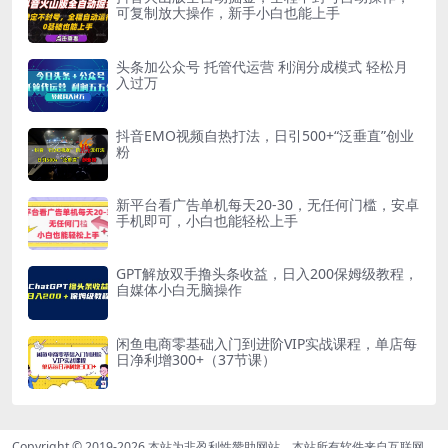
可复制放大操作，新手小白也能上手
头条加公众号 托管代运营 利润分成模式 轻松月
入过万
抖音EMO视频自热打法，日引500+“泛垂直”创业
粉
新平台看广告单机每天20-30，无任何门槛，安卓
手机即可，小白也能轻松上手
GPT解放双手撸头条收益，日入200保姆级教程，
自媒体小白无脑操作
闲鱼电商零基础入门到进阶VIP实战课程，单店每
日净利增300+（37节课）
Copyright © 2019-2026
本站为非盈利性赞助网站，本站所有软件来自互联网，