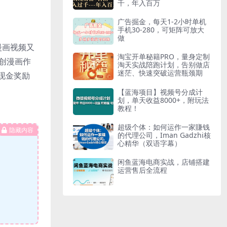
千，年入百万
广告掘金，每天1-2小时单机
手机30-280，可矩阵可放大
做
漫画视频又
淘宝开单秘籍PRO，量身定制
原创漫画作
淘天实战陪跑计划，告别做店
迷茫、快速突破运营瓶颈期
现金奖励
【蓝海项目】视频号分成计
划，单天收益8000+，附玩法
教程！
超级个体：如何运作一家賺钱
隐藏内容
的代理公司，Iman Gadzhi核
心精华（双语字幕）
闲鱼蓝海电商实战，店铺搭建
运营售后全流程