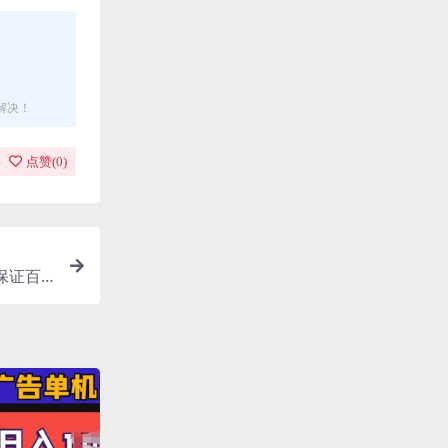
解决！
点赞(
0
)
保证百