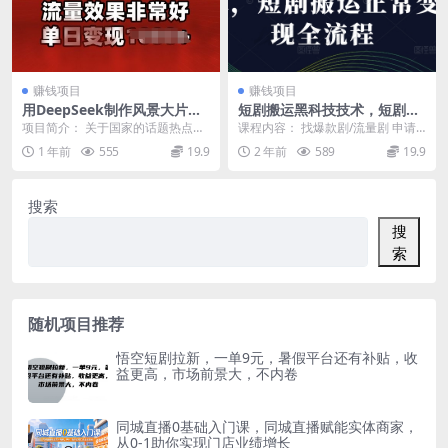
赚钱项目
赚钱项目
用DeepSeek制作风景大片，
短剧搬运黑科技技术，短剧搬
流量效果非常好，单日变现多
运正常变现全流程
项目简介： 关于国家的话题热点肯
课程内容： 找爆款剧/流量剧 申请
张
定不会少，更何况是风景大片 利用
关键词 做视频 引导 回填 获得收益
1 年前
555
19.9
2 年前
589
19.9
现在的 Ai 科...
观察引导...
搜索
搜
索
随机项目推荐
悟空短剧拉新，一单9元，暑假平台还有补贴，收
益更高，市场前景大，不内卷
同城直播0基础入门课，同城直播赋能实体商家，
从0-1助你实现门店业绩增长