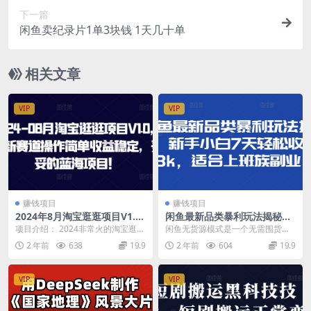
下一篇
闲鱼卖纪录片1单3块钱 1天几十单
相关文章
VIP
VIP
赚钱项目
赚钱项目
2024年8月淘宝逛逛项目V1.
闲鱼最新品类暴利玩法揭秘，
0，全新赛道操作简单收益稳
新手小白7天轻松收益3k，适
项目介绍： 2024非常火的淘宝逛逛
闲鱼无货源模式是一个无需围货、
定，妥妥的蓝海项目！
合上班族副业
赛道,全新的赛道也是淘宝才推出不
低门槛的副业项目，非常适合新手
2 年前
638
19.9
2 年前
604
19.9
久的,真正的...
小白。今天为大家介绍...
VIP
VIP