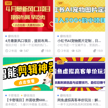
VIP
VIP
赚钱项目
赚钱项目
4月最新风口项目，提前布局
小红书AI宠物图片定制，日入
早吃肉，小白也能一天暴利50
500+的小项目
项目介绍：分享一个近期的热门橡
小红书是一个宝藏平台，里面的商
0+
木，很多人已经开始在做了，那就
机也是层数不穷，作为普通人，想
2 年前
547
19.9
3 年前
629
19.9
是有关高考的橡木，每...
在互联网上赚到钱的话...
VIP
卡密项目
赚钱项目
赚钱项目
【卡密项目】外面收费688的
闲鱼虚拟高客单价玩法：解锁
侠客AI智能全自动剪辑软件，
高利润选品与运营技巧，助你
基本模式： 1.爆闪卡模板 生成视频
一单千元的闲鱼高利润策略 闲鱼虚
支持多平台过原创神器【剪辑
日赚千元
是60帧，直接发网页端然后手机保
拟商品项目是当前市场上备受关注