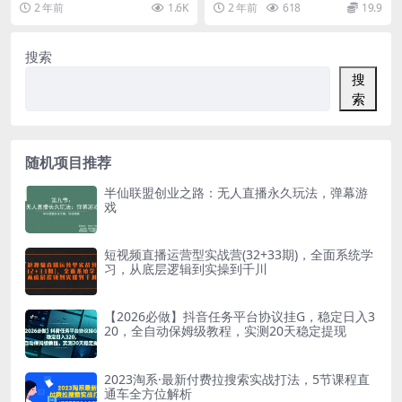
2 年前
1.6K
2 年前
618
19.9
脚本+使用教程】
存发布卡模板...
的蓝海玩法，通过低...
搜索
搜
索
随机项目推荐
半仙联盟创业之路：无人直播永久玩法，弹幕游
戏
短视频直播运营型实战营(32+33期)，全面系统学
习，从底层逻辑到实操到千川
【2026必做】抖音任务平台协议挂G，稳定日入3
20，全自动保姆级教程，实测20天稳定提现
2023淘系·最新付费拉搜索实战打法，5节课程直
通车全方位解析