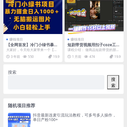
VIP
VIP
赚钱项目
赚钱项目
【全网首发】冷门小绿书暴力
短剧带货视频用扣子coze工作
掘金日入1000＋，无脑搬运图
流一键制作搭建教程，实操教
大家好，今天给大家带来一个【全
课程介绍： 做商品短剧带货的朋
片小白轻松上手
程
网首发】《冷门小绿书暴力掘金日
友，分享一套能省80%时间的出片
3 年前
550
19.9
1 月前
474
19.9
入1000＋，无脑搬...
方案。 用豆包联动...
搜索
搜
索
随机项目推荐
抖音最新连麦引流玩法教程，可多号多人操作，
单日产粉100+