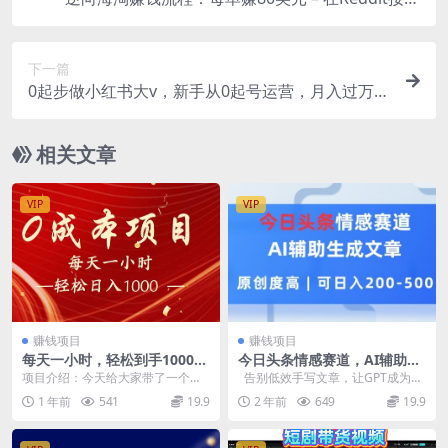
赚钱的方法
下一篇
0起步做小红书大v，新手从0起号运营，月入过万变
现全套攻略
相关文章
VIP
VIP
赚钱项目
赚钱项目
每天一小时，轻松到手1000，
今日头条情感赛道，AI辅助生
新手必学，可兼职可全职
成文章，原创度高，可日入2
项目介绍：今天给大家带了一个最
告别低效手写文章，让GPT成为你
张
新的项目，非常简单的操作方式，
的高效生产力工具。以前你要绞尽
1 年前
541
19.9
2 年前
649
19.9
每天只需要用手机来操...
脑汁...