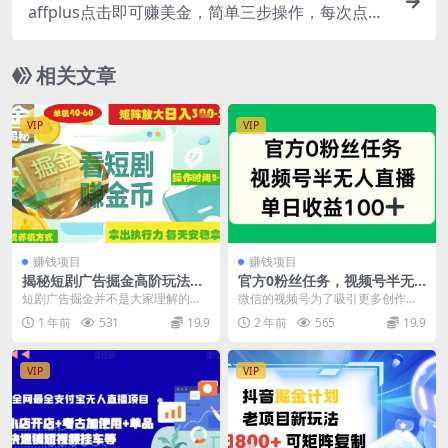
affplus点击即可赚美金，简单三步操作，每次点击
赚300美元【视频教程】
相关文章
VIP
VIP
赚钱项目
赚钱项目
揭秘短剧广告掘金高阶玩法，
官方0粉丝任务，视频号半无
如何矩阵操作，实现单日2-4
人直播，单日收入100+
短剧广告掘金并不是大家理解的短
微信的视频号为了吸引更多创作者
小时收益300+
剧推广，这个项目不是靠流量，而
和其他平台的流量，开启了创作者
1 年前
531
19.9
2 年前
565
19.9
是纯执行力项目，不需...
直播新任务，只看直播...
VIP
VIP