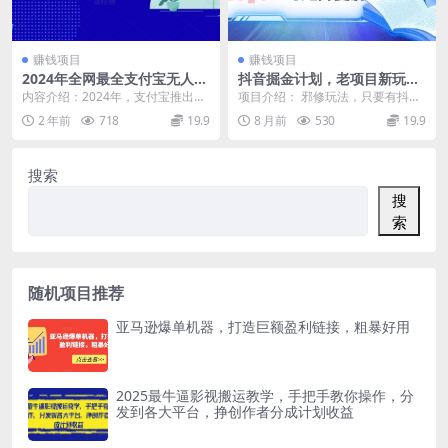
赚钱项目
赚钱项目
2024年全网最全支付宝无人直
抖音掘金计划，老项目新玩
播项目，支付宝小店开店+考
法，日入800+，可矩阵复制
内容介绍：2024年，支付宝推出了
项目介绍： 邪修玩法，只要有抖音
古加使用+单品快速铺短视频
直播功能，潜藏着巨大商机。5亿日
号就可以，可以无限复制，优质的
2 年前
718
19.9
8 月前
530
19.9
挂车等
活跃用户，高消...
账号当天就可以变现...
搜索
搜
索
随机项目推荐
亚马逊爆单机器，打造巨额盈利链接，粗暴好用
2025最牛逼影视搬运教学，手把手教你操作，分
发到各大平台，挣创作者分成计划收益