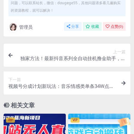
问题，可以联系站长，微信：dougege55，其他问题请多看几遍购买
的资源教程，就可以解决！
管理员
分享
收藏
点赞(
0
)
上一篇
独家方法！最新抖音系列全自动挂机撸金助手，单
账号一天20+，多号多撸，自动防封
下一篇
视频号分成计划新玩法：音乐情感类单条34W点
赞，变现四位数，方法简单易复制
相关文章
VIP
VIP