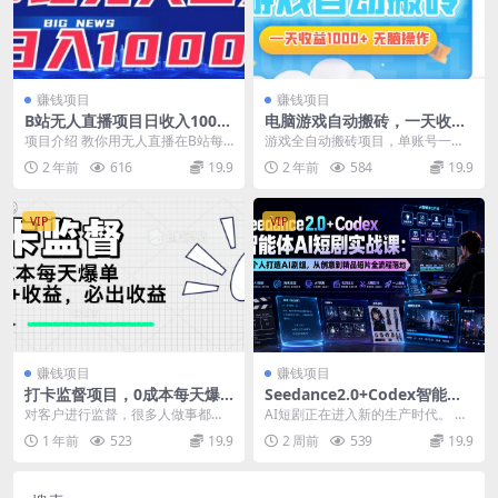
赚钱项目
赚钱项目
B站无人直播项目日收入1000
电脑游戏自动搬砖，一天收益
+，可矩阵操作
1000+ 无脑操作
项目介绍 教你用无人直播在B站每
游戏全自动搬砖项目，单账号一天
天轻松收入1000+，可矩阵操作。
收益在200元左右。多开轻松日入1
2 年前
616
19.9
2 年前
584
19.9
大家好，我是六...
000+，游戏金...
VIP
VIP
赚钱项目
赚钱项目
打卡监督项目，0成本每天爆
Seedance2.0+Codex智能体A
单1000+，做就必出收益
I短剧实战课：一个人打造AI剧
对客户进行监督，很多人做事都需
AI短剧正在进入新的生产时代。 过
组，从创意到精品短片全流程
要别人催着，才能把事做完，定时
去制作一部短剧，需要编剧、美
1 年前
523
19.9
2 周前
539
19.9
定点催客户做事情，做...
术、导演、演员、剪...