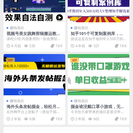
赚钱项目
赚钱项目
视频号美女跳舞剪辑搬运教
知乎101个可复制案例库，知
学，需要配合手法+软件，效
乎做到年入500万的大V整理知
课程介绍 内需要用到一款收费软件
据说这是在知乎做到年入500万的
果自测
乎賺钱案例！
二皮剪辑（30月卡，99年卡），需
大V整理知乎賺钱案例，做自媒体的
8 月前
535
19.9
4 年前
321
19.9
要单独找自己购...
兄弟强烈推荐你们...
VIP
VIP
赚钱项目
赚钱项目
海外头条发帖掘金，轻松月入
掘金谁没戴口罩小游戏，无需
10000+，无脑搬运发布，新手
露脸，多账号操作，最适合小
在外网平台上发帖子（类似于国内
今天给大家带来的项目是谁没带口
小白无门槛
白的项目，保姆式教学
头条），回帖，讨论都可以获得奖
罩小游戏，收益稳定，只要你直播
2 年前
638
19.9
2 年前
602
19.9
金，帖子点赞数越高，...
就有收益，并且最适合...