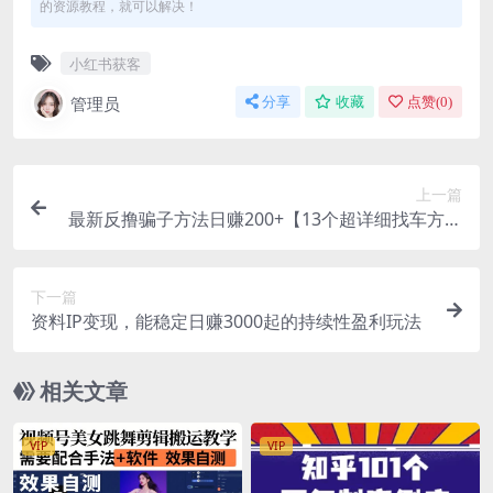
的资源教程，就可以解决！
小红书获客
管理员
分享
收藏
点赞(
0
)
上一篇
最新反撸骗子方法日赚200+【13个超详细找车方法
+发车渠道】视频教程+文档
下一篇
资料IP变现，能稳定日赚3000起的持续性盈利玩法
相关文章
VIP
VIP