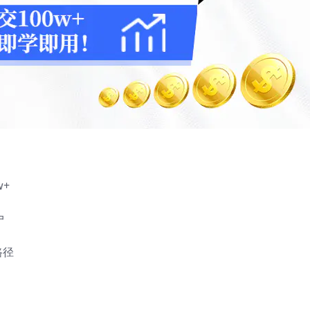
+
户
路径