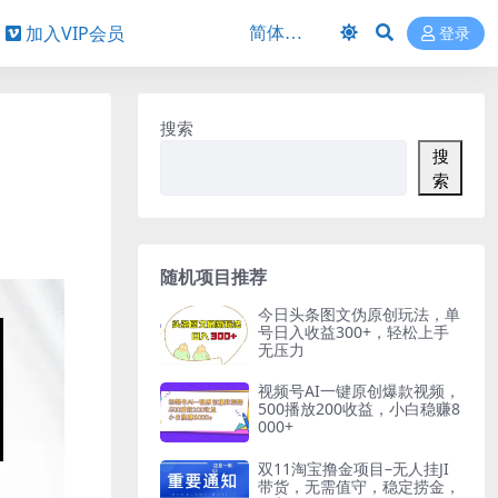
加入VIP会员
登录
搜索
搜
索
随机项目推荐
今日头条图文伪原创玩法，单
号日入收益300+，轻松上手
无压力
视频号AI一键原创爆款视频，
500播放200收益，小白稳赚8
000+
双11淘宝撸金项目–无人挂JI
带货，无需值守，稳定捞金，