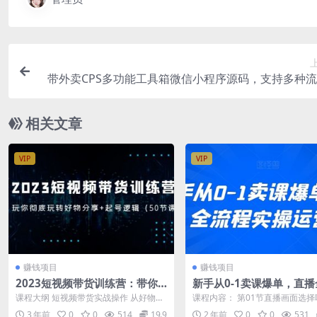
带外卖CPS多功能工具箱微信小程序源码，支持多种
实现躺赚(详细
相关文章
VIP
VIP
赚钱项目
赚钱项目
2023短视频带货训练营：带你
新手从0-1卖课爆单，直播
彻底玩转好物分享+起号逻辑（5
程实操运营课
课程大纲 短视频带货实战操作 从好物分
课程内容： 第01节直播画面选择
0节课）
享号的定位 到选品逻辑 到精准流量获取
式-不同直播画面影响流量.mp4 第0
3 年前
0
0
514
19.9
2 年前
0
0
531