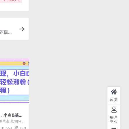
逻辑，
首页
，小白0基
用户
涨粉(保姆级
号变现,mp4 2.
中心
mp...
560
19.9