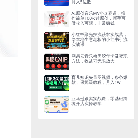
月入5位数
AI原创音乐MV小众赛道，操
作简单100%过原创，新手可
做收入可观，非常赚钱
小红书聚光投流获客实战营，
给本地生意老板的小红书引流
实战课
网易云音乐撸黑胶年卡及变现
方法，收益可无限放大
育儿知识矢量图视频，条条爆
款，保姆级教程，月入1w
亚马逊跟卖实战课，零基础跨
境开店实操教学