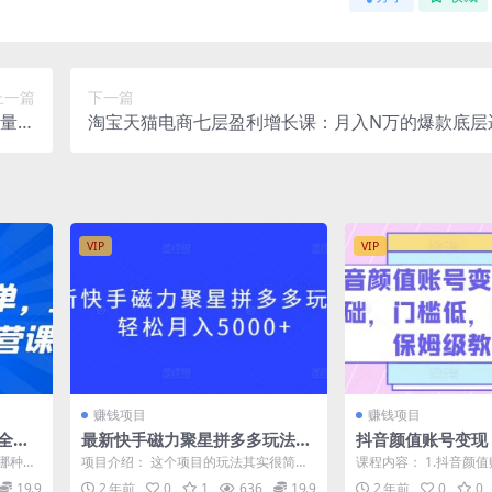
上一篇
下一篇
流量主
淘宝天猫电商七层盈利增长课：月入N万的爆款底层
教程)
提升销量！
VIP
VIP
赚钱项目
赚钱项目
全流
最新快手磁力聚星拼多多玩法，
抖音颜值账号变现
轻松月入5000+
础，门槛低，​轻松
哪种形
项目介绍： 这个项目的玩法其实很简
课程内容： 1.抖音颜值账
教程)
2节...
单，用一个达到100粉丝的快手号发布视
如何养号.mp4 3前期准备.
19.9
2 年前
0
1
636
19.9
2 年前
0
0