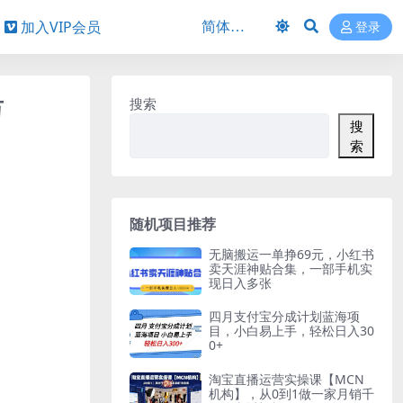
加入VIP会员
登录
万
搜索
搜
索
随机项目推荐
无脑搬运一单挣69元，小红书
卖天涯神贴合集，一部手机实
现日入多张
四月支付宝分成计划蓝海项
目，小白易上手，轻松日入30
0+
淘宝直播运营实操课【MCN
机构】，从0到1做一家月销千