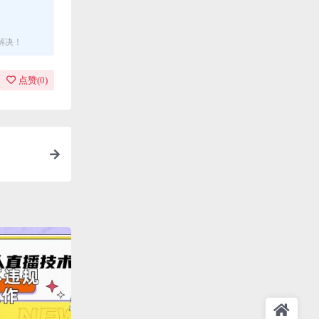
解决！
点赞(
0
)