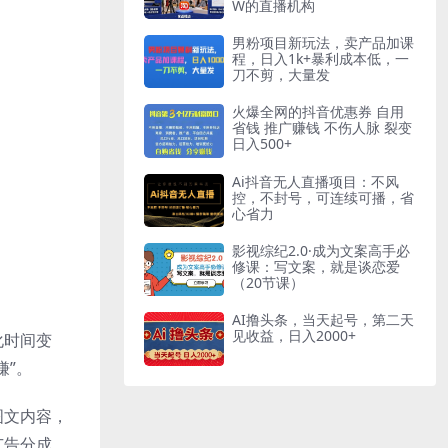
W的直播机构
男粉项目新玩法，卖产品加课
程，日入1k+暴利成本低，一
刀不剪，大量发
火爆全网的抖音优惠券 自用
省钱 推广赚钱 不伤人脉 裂变
日入500+
Ai抖音无人直播项目：不风
控，不封号，可连续可播，省
心省力
影视综纪2.0·成为文案高手必
修课：写文案，就是谈恋爱
（20节课）
AI撸头条，当天起号，第二天
见收益，日入2000+
化时间变
賺”。
图文内容，
广告分成、