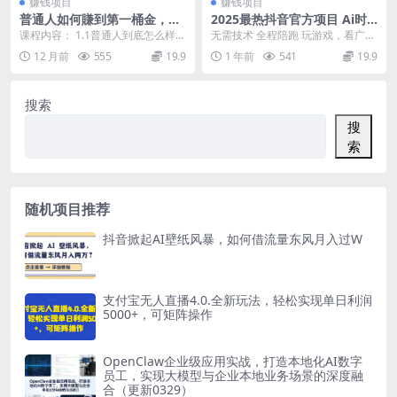
赚钱项目
赚钱项目
普通人如何賺到第一桶金，干
2025最热抖音官方项目 Ai时
货满满，操作方法及步骤
代风口项目小程序游戏开发 实
课程内容： 1.1普通人到底怎么样去
无需技术 全程陪跑 玩游戏，看广告
测单个游戏日收入800+
选赛道,mov 1.2普通人到底怎么样
就有收益火爆招商&#8226;机不可
12 月前
555
19.9
1 年前
541
19.9
去选赛...
失...
搜索
搜
索
随机项目推荐
抖音掀起AI壁纸风暴，如何借流量东风月入过W
支付宝无人直播4.0.全新玩法，轻松实现单日利润
5000+，可矩阵操作
OpenClaw企业级应用实战，打造本地化AI数字
员工，实现大模型与企业本地业务场景的深度融
合（更新0329）