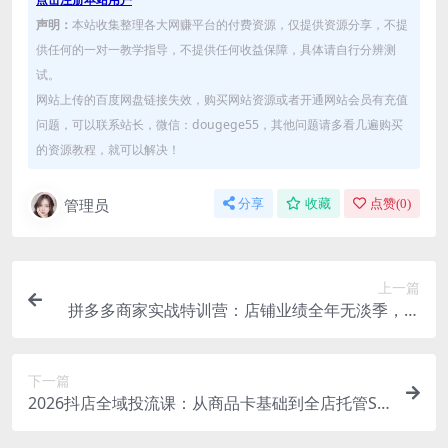
声明：
本站收集整理各大网赚平台的付费资源，仅提供资源分享，不提
供任何的一对一教学指导，不提供任何收益保障，具体请自行分辨测
试。
网站上传的百度网盘链接失效，购买网站资源或者开通网站会员有充值
问题，可以联系站长，微信：dougege55，其他问题请多看几遍购买
的资源教程，就可以解决！
管理员
分享
收藏
点赞(
0
)
上一篇
拼多多商家实战特训营：店铺业绩全年无淡季，年
增长200%+单店年利润突破百万(26年3月更新)
下一篇
2026抖店全域投流课：从商品卡基础到全店托管SO
P，搞懂核心玩法，掌握爆单底层逻辑