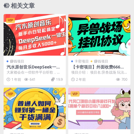
相关文章
VIP
赚钱项目
卡密项目
赚钱项目
汽水原创音乐DeepSeek一键
【卡密项目】外面收费666的
生成，新手小白轻松搞定，每
异兽战场全自动挂机协议，单
大家都会在一些软件平台听歌，不
项目介绍： 项目名:异兽战场 玩法:
月多收入5k+
机一 天最少50+【协议脚本
知道大家知道不知道有些平台也是
就是用脚本全自动开炉得砖石然后
1 年前
641
19.9
2 年前
700
+使用教程】
可以挣钱，就是发布作...
出售 异兽战场...
VIP
VIP