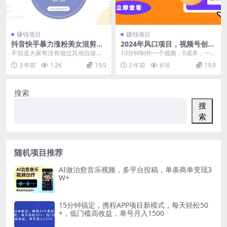
赚钱项目
赚钱项目
抖音快手暴力涨粉美女混剪视
2024年风口项目，视频号创作
频教程 百分百过原创图片教程
分成计划加短视频带货，一个
不知道大家有没有做过其他自媒体?
10分钟制作一个视频，0成本，一
附带违规申诉方法
视频两份收益，单日收益1k+
做自媒体很重要一件事就是，因为
个视频两份收入，创作者分成计划
3 年前
1.2K
19.9
2 年前
618
19.9
做自媒体需要，不是...
和短视频带货，受众...
搜索
搜
索
随机项目推荐
AI做治愈音乐视频，多平台投稿，单条商单变现3
W+
15分钟搞定，携程APP项目新模式，每天轻松50
+，低门槛高收益，单号月入1500