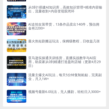
从0到1搭建AI知识库，高效知识管理+精准内容输
出，流量收割+内容变现双闭环
AI走拍女装带货，13条作品卖出140件，预估佣
金有2200+
最火热短剧搬运玩法，保姆级教程，日收益几张
亚马逊实操通关训练营，直播实战教学与AI应
用，助卖家从0到精通打造盈利店铺（更新4月29
日）
流量主爆文AI玩法，每天5分钟复制粘贴，完美副
业，月入1W+
视频号最新6.0玩法，无人播剧，轻松日入3000+