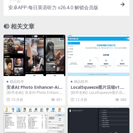
下一篇
安卓APP-每日英语听力 v26.4.0 解锁会员版
相关文章
精品软件
精品软件
安卓AI Photo Enhancer-Ai
LocalSqueeze图片压缩v1.0.
照片增强修复 v1.3.7.107 解锁
4绿色版，高效压缩不损画质
[软件名称]: 安卓AI Photo Enhance
[软件名称]: LocalSqueeze图片压缩
高级版，一键翻新老照片，十
r-Ai照片增强修复 [软件...
v1.0.4绿色版 [软件大小]...
10 月前
651
12 月前
640
年旧图变超清