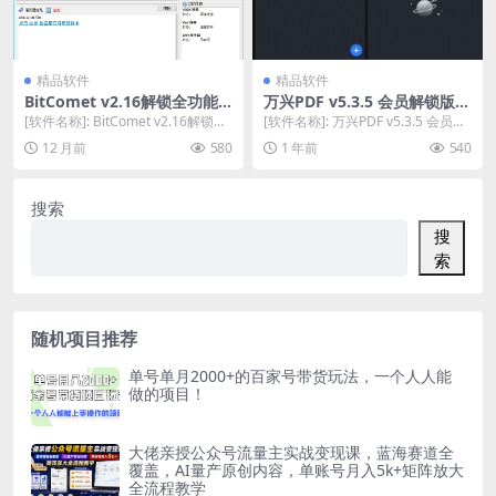
精品软件
精品软件
BitComet v2.16解锁全功能
万兴PDF v5.3.5 会员解锁版，
豪华版，一键做种远控，高速
AI 识别+去广告双加持，手机
[软件名称]: BitComet v2.16解锁全
[软件名称]: 万兴PDF v5.3.5 会员解
缓存提速下载利器
秒变扫描仪
功能豪华版 [软件大小]: 3...
锁版 [软件大小]: 86.9 ...
12 月前
580
1 年前
540
搜索
搜
索
随机项目推荐
单号单月2000+的百家号带货玩法，一个人人能
做的项目！
大佬亲授公众号流量主实战变现课，蓝海赛道全
覆盖，AI量产原创内容，单账号月入5k+矩阵放大
全流程教学