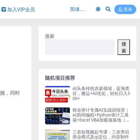
加入VIP会员
登录
搜索
搜
索
随机项目推荐
AI头条传统农谚领域，蓝海类
视频，同时
目，搬运+AI优化，轻松日入3
00+
财会审计专属AI实战训练营｜
AI协同编程+Python审计工具
箱+Excel VBA加载项落地（更
新0710）
三农短视频起号课：三农类目
商业模式及ip定位，内容制作