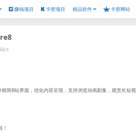
赚钱项目
卡密项目
精品软件
卡密网站
re8
0
工具，该软件精简B站界面，优化内容呈现，支持浏览动画剧集，观赏长短
s啦！