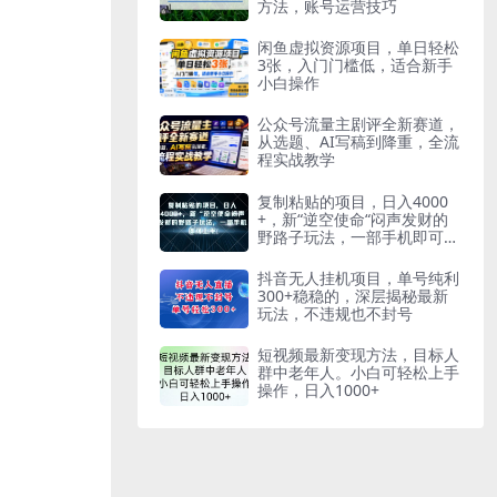
方法，账号运营技巧
闲鱼虚拟资源项目，单日轻松
3张，入门门槛低，适合新手
小白操作
公众号流量主剧评全新赛道，
从选题、AI写稿到降重，全流
程实战教学
复制粘贴的项目，日入4000
+，新“逆空使命“闷声发财的
野路子玩法，一部手机即可上
手
抖音无人挂机项目，单号纯利
300+稳稳的，深层揭秘最新
玩法，不违规也不封号
短视频最新变现方法，目标人
群中老年人。小白可轻松上手
操作，日入1000+