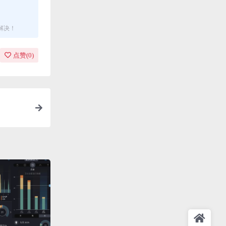
解决！
点赞(
0
)