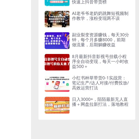
快速上抖音带货榜
AI老爷爷老奶奶跳舞短视频制
作教学，涨粉变现两不误
副业裂变资源赚钱，每天30分
钟，每个月多赚8000，前期
做流量，后期躺赚收益
8月最新抖音影视号挂载小程
序全自动变现，每天一小时收
益500＋
小红书种草带货0-1实战营：
笔记生产/达人对接/付费投放/
高效运营打法
日入3000+，陌陌最新无人直
播＋网盘拉新打法，落地教程