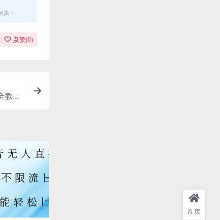
解决！
点赞(
0
)
全教
首页