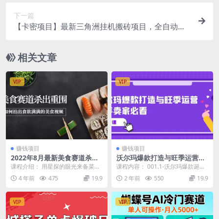
下一篇
【卡密项目】最新三角洲挂机搬砖项目，全自动挂
机单窗口30＋，可批量矩阵操作
相关文章
VIP
VIP
赚钱项目
赚钱项目
2022年8月最新美食赛道杀出
沃尔玛爆款打造与旺季运营，
重围，如何拍出食欲满满的美
新手卖家必看（11节视频课）
课程介绍： 用星探的眼光来备菜
课程内容： 001.1-沃尔玛爆款诞生
食视频
——食材准备 ·视频拍摄准备食材，
路径解析,mp4 002.2-沃尔玛运营
4 年前
475
19.9
2 年前
550
19.9
和平时备菜有何...
实...
VIP
VIP