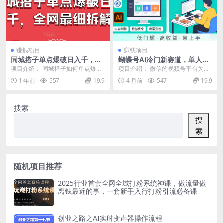
赚钱项目
赚钱项目
同城搭子单点爆破日入千，全
蝴蝶号Ai冷门新赛道，单人可
网最细拆解
操作，稳定月入5k＋
项目介绍： 同城搭子如何单点爆破
项目介绍： 微信的视频号平台为了
搭子群19.9日入千，搭子组局月入
抢夺流量市场，视频号的休闲小游
1 年前
557
19.9
4 月前
547
19.9
万。如今国内的...
戏领域推出了Ai托...
搜索
搜
索
随机项目推荐
2025行业首套全网全域打粉系统神课，做流量做
离钱最近的事，一套新手入行打粉引流必备课
创业之路之AI实时变声器操作流程