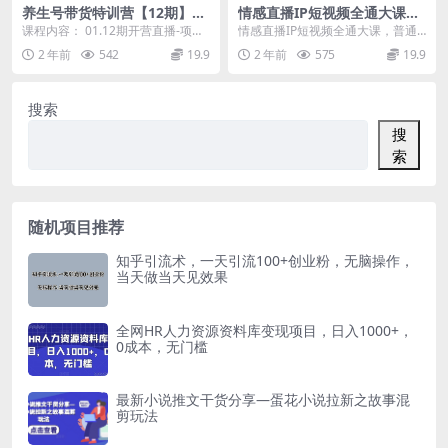
养生号带货特训营【12期】收
情感直播IP短视频全通大课，
益更稳定的玩法，让你带货收
普通人的IP之路从情感赛道开
课程内容： 01.12期开营直播-项目
情感直播IP短视频全通大课，普通
益爆炸-9节直播课
始（18节）
操作手册.mp4 02.2024视频号方
人的IP之路从情感赛道开始（18
2 年前
542
19.9
2 年前
575
19.9
向...
节） 资源下载地...
搜索
搜
索
随机项目推荐
知乎引流术，一天引流100+创业粉，无脑操作，
当天做当天见效果
全网HR人力资源资料库变现项目，日入1000+，
0成本，无门槛
最新小说推文干货分享—蛋花小说拉新之故事混
剪玩法