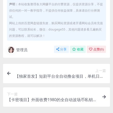
声明：
本站收集整理各大网赚平台的付费资源，仅提供资源分享，不提
供任何的一对一教学指导，不提供任何收益保障，具体请自行分辨测
试。
网站上传的百度网盘链接失效，购买网站资源或者开通网站会员有充值
问题，可以联系站长，微信：dougege55，其他问题请多看几遍购买
的资源教程，就可以解决！
管理员
分享
收藏
点赞(
0
)
上一篇
【独家首发】短剧平台全自动撸金项目，单机日入2
60+，矩阵轻松月入8k+协议全自动（已实测10天稳
定提现）
下一篇
【卡密项目】外面收费1980的全自动波场币私钥碰
撞神器，号称单窗口收入四位数【协议脚本+使用教
程】