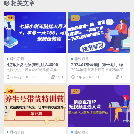
相关文章
VIP
VIP
赚钱项目
赚钱项目
七猫小说无脑挂机月入4000
2024AI撸金项目第一期，稳定
+，单号一天166，可矩阵，附
长久蓝海项目，一天两个小
七猫小说一般来说都是靠阅读换金
2024年还有两个月马上就25年了，
脚本，保姆级教程，几分钟可
时，一天200到500毫无压力
币来兑换现金，现在给大家分享一
时间过的真快，合伙人培训也马上
2 年前
1.1K
19.9
2 年前
590
19.9
操作
个全新玩法，简单易学...
两年了，目前我...
VIP
VIP
赚钱项目
赚钱项目