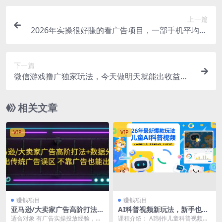
上一篇
2026年实操很好賺的看广告项目，一部手机平均40
-50，保底30一天
下一篇
微信游戏撸广独家玩法，今天做明天就能出收益，
单号日收益20+，可多号矩阵放大
相关文章
VIP
VIP
赚钱项目
赚钱项目
亚马逊/大卖家广告高阶打法
AI科普视频新玩法，新手也能
+数据分析，走出传统广告误
轻松打造爆款内容，全流程实
适合对象 有广告实操投放经验，想
课程介绍： AI制作儿童科普视频，