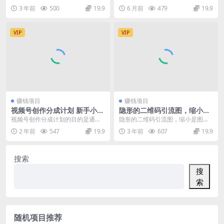
区 不靠广告也能出单
操指南
要尝试新打法的卖家 单量遇到瓶
受众人群广每个人都会关心自己的
3 年前
500
19.9
6 月前
479
19.9
颈，无法突破的卖家...
孩子，所以不论年...
VIP
VIP
赚钱项目
赚钱项目
视频号创作分成计划 新手小白
隐形的二维码引流图，缩小是
也能轻松上手 无脑搬运简单操
图片，放大是二维码，每日安
视频号创作分成计划的目的是通过
隐形的二维码引流图，缩小是图
作 日入2000+
全引流200+
激励内容创作者生产高质量的视频
片，放大是二维码，每日安全引流1
2 年前
547
19.9
3 年前
607
19.9
内容，提升视频号的整...
00+ QQ发送的时...
搜索
搜
索
随机项目推荐