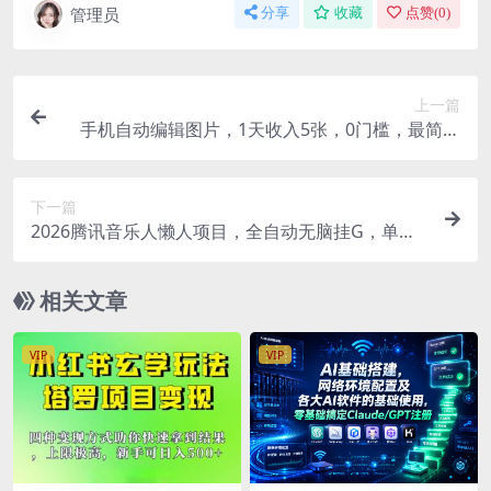
管理员
分享
收藏
点赞(
0
)
上一篇
手机自动编辑图片，1天收入5张，0门槛，最简单
美金项目
下一篇
2026腾讯音乐人懒人项目，全自动无脑挂G，单号
月入5000+，可批量放大矩阵，适合工作室落地
相关文章
VIP
VIP