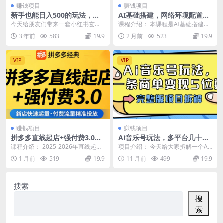
赚钱项目
赚钱项目
新手也能日入500的玩法，上
AI基础搭建，网络环境配置及
限极高，小红书玄学玩法，塔
各大AI软件的基础使用，零基
今天给朋友们带来一套小红书玄学
课程介绍： 本课程是AI基础搭建实
罗项目变现大揭秘
础搞定Claude/GPT注册
类的玩法，塔罗项目变现！ 这个项
操教程，系统讲解网络环境配置及
3 年前
583
19.9
2 月前
523
19.9
目不需要你会看塔罗...
各大AI软件的基...
VIP
VIP
赚钱项目
赚钱项目
拼多多直线起店+强付费3.0，
Ai音乐号玩法，多平台几十万
教你稳定起店、高效控投产、
粉，一条商单变现5位数，完
课程介绍： 2025-2026年直线起店
项目介绍： 今天给大家拆解一个AI
破解流量瓶颈（更新6月）
整版项目拆解
与强付费运营核心玩法，覆盖从新
音乐赛道的新玩法：音乐故事MV解
1 月前
519
19.9
11 月前
499
19.9
店起量、付...
读。 几乎没人...
搜索
搜
索