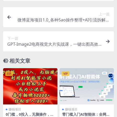
上一篇
微博蓝海项目1.0_各种Sao操作整理+AI引流拆解，
喂饭级教学
下一篇
GPT-Image2电商视觉大片实战课，一键出图高效
出片，彻底告别手动繁琐修图（更新）
相关文章
VIP
VIP
赚钱项目
赚钱项目
0门槛，0投入，无脑操作，利
零门槛入门AI智能体：全网最