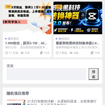
VIP
VIP
赚钱项目
赚钱项目
1.9W粉丝，跟买3.1W，AI女
最新剪映黑科技转换神器2.0发
装带货的真实收益，上手简
布！剪映草稿版本修改工具，
项目介绍： 适合那些想做服装带货
剪映草稿版本修改工具v2.0全新升
单，轻松复制，快速见效
一键解决剪映草稿不兼容烦
但又不想花大价钱请模特或担心素
级来袭！一键实现草稿版本降级转
11 月前
518
19.9
3 周前
486
19.9
恼，完全免费
材同质化的朋友们 ...
换，完美适配低版...
搜索
搜
索
随机项目推荐
21天打粉教程详解：从逻辑到渠道，全面掌握打
粉方法，月入百万高效方法