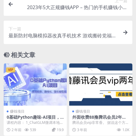
上一篇
2023年5大正规赚钱APP – 热门的手机赚钱小程
序，利用业余时间赚钱的方法
下一篇
最新防封电脑模拟器改真手机技术 游戏搬砖党福音
适用于所有模拟器搬砖游戏
相关文章
VIP
赚钱项目
赚钱项目
0基础Python趣味-AI项目，
外面收费88撸腾讯会员2年，
紧跟趋势、趣味Al、强化编程
号称百分百成功，具体自测
课程内容： 1_ChatGLM微调本地知
腾讯会员vip非常香。 据说这个方法
能力（13节课）
【操作教程】
识库.mp4 2_YoloV8训练自定义...
都已经存活3年了。 花88买的教
2 年前
539
19.9
3 年前
1.0K
程，已亲测秒...