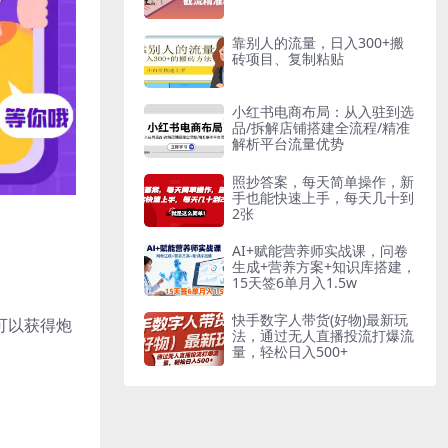
靠别人的流量，日入300+搬
砖项目、复制粘贴
小红书电商布局：从入驻到选
品/拆解店铺搭建全流程/精准
解析平台流量优势
照抄答案，每天简单操作，新
手也能快速上手，每天几十到
2张
AI+赋能营养师实战课，问卷
生成+营养方案+知识库搭建，
15天签6单月入1.5w
快手数字人带货(好物)最新玩
可以获得炮
法，通过无人直播投流打爆流
量，轻松日入500+