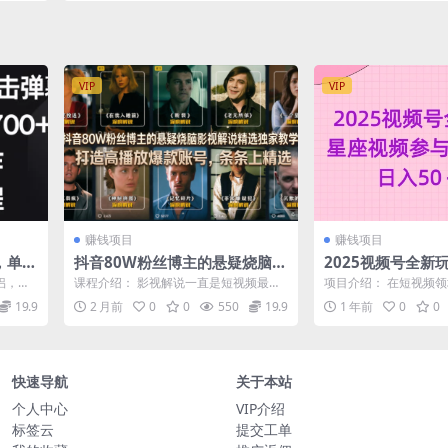
VIP
VIP
赚钱项目
赚钱项目
，单场
抖音80W粉丝博主的悬疑烧脑影
2025视频号全新
也可操
视解说精选独家教学，打造高播
参与广告分成，日入
侣，搭
课程介绍： 影视解说一直是短视频最稳
项目介绍： 在短视频
放爆款账号，条条上精选
过24
定、流量最大的常青赛道，但大多数创
的碰撞总能擦出令人惊
19.9
2 月前
0
0
550
19.9
1 年前
0
0
作者普遍陷...
在，一个低门...
快速导航
关于本站
个人中心
VIP介绍
标签云
提交工单