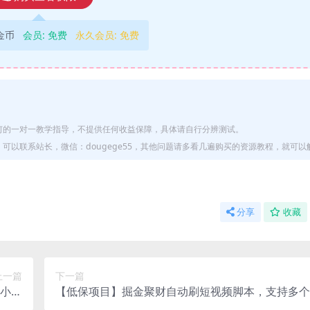
9金币
会员:
免费
永久会员:
免费
何的一对一教学指导，不提供任何收益保障，具体请自行分辨测试。
以联系站长，微信：dougege55，其他问题请多看几遍购买的资源教程，就可以
分享
收藏
上一篇
下一篇
1小时
【低保项目】掘金聚财自动刷短视频脚本，支持多个
粗暴
自动挂机运行