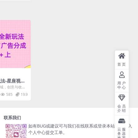
首页
玩法-星座视频
用户
50+
领域，创意与收益
中心
喜的火花。现
585
19.9
会员
介绍
联系我们
如有BUG或建议可与我们在线联系或登录本站账号进入
云服
个人中心提交工单。
务器
推荐