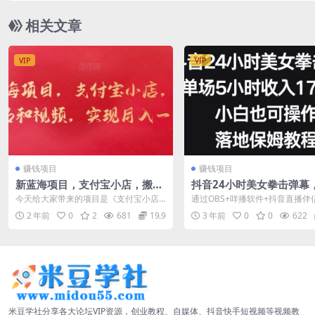
相关文章
VIP
VIP
赚钱项目
赚钱项目
新蓝海项目，支付宝小店，搬运
抖音24小时美女拳击弹幕
商品和视频，实现月入一万+
5小时收入1700+，小白
今天给大家带来的项目是《支付宝小店
通过OBS+咩播软件+抖音直播伴
作，落地保姆教程
无货源店群项目》，不需要投资一分
建一个美女拳击比赛的直播间， 通
2 年前
0
2
681
19.9
3 年前
0
0
622
钱，这个完全是...
小时...
米豆学社分享各大论坛VIP资源，创业教程、自媒体、抖音快手短视频等视频教