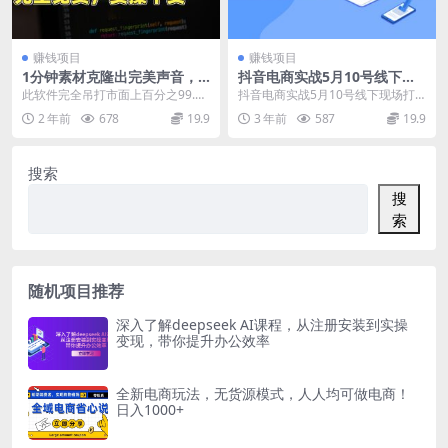
赚钱项目
赚钱项目
1分钟素材克隆出完美声音，
抖音电商实战5月10号线下现
秒杀市面所有配音软件，完全
场打号录屏，从100多人录
此软件完全吊打市面上百分之99.9
抖音电商实战5月10号线下现场打
免费，实操干货+软件
的，总共41分钟
的配音软件，做自媒体必备，目前A
号录屏，从100多人录的，总共41
2 年前
678
19.9
3 年前
587
19.9
I领域市场巨大...
分钟 资源下载...
搜索
搜
索
随机项目推荐
深入了解deepseek AI课程，从注册安装到实操
变现，带你提升办公效率
全新电商玩法，无货源模式，人人均可做电商！
日入1000+