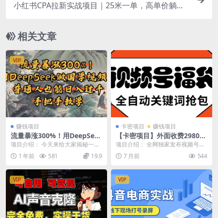
小红书CPA拉新实战项目｜25米一单，高单价躺賺
玩法，新老用户通吃，发几条短视频就能变现（更
新0706）
相关文章
VIP
赚钱项目
卡密项目
赚钱项目
流量暴涨300%！用DeepSee
【卡密项目】外面收费2980视
k做国学视频，普通人也能日
频号直播间全自动抢福袋软
项目介绍： 今天来给大家揭秘一种
项目介绍： 全网独家发布视频号全
入过千
件，支持关键词直播间模式，
超高效的国学视频速成法!之前虽然
自动抢福袋，批量日产3000+ 工作
1 年前
581
19.9
7 月前
544
单号一天7+【智能脚本+使用
也出过这类视频的...
室可批量操作...
教程】
VIP
VIP