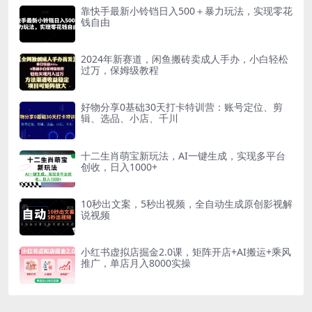
靠快手最新小铃铛日入500＋暴力玩法，实现零花
钱自由
2024年新赛道，闲鱼搬砖卖成人手办，小白轻松
过万，保姆级教程
好物分享0基础30天打卡特训营：账号定位、剪
辑、选品、小店、千川
十二生肖萌宝新玩法，AI一键生成，实现多平台
创收，日入1000+
10秒出文案，5秒出视频，全自动生成原创影视解
说视频
小红书虚拟店掘金2.0课，矩阵开店+AI搬运+乘风
推广，单店月入8000实操