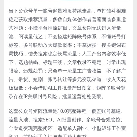
当下公众号单一账号起量难度持续走高，单打独斗很难
稳定获取推荐流量，多数自媒体创作者普遍面临多重运
营难题：不懂平台推流逻辑，文章长期无法进入流量
池，阅读量低迷；不会搭建矩阵账号体系，不懂账号打
标签、多号联动放大爆款概率；不掌握搜一搜关键词布
局技巧，错失搜索稳定长尾流量；人工产出内容效率低
下，选题枯竭、标题平淡，文章收录不稳定，时常出现
限流、违规处罚；只会单一流量主广告收益，不了解广
告、带货、短剧、账号转让等多元变现渠道，收入天花
板极低；不会借助AI工具批量产出图文，矩阵多账号登
录存在IP关联封号风险，批量运营处处受限。
这套公众号矩阵流量池10.0完整课程，覆盖账号基建、
流量入池、搜索SEO、AI批量创作、多账号合规管控、
全渠道变现完整闭环，适配单人副业、小型矩阵工作室
学习，兼顾新手入门与老手放大收益。