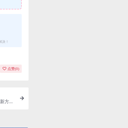
解决！
点赞(
0
)
新方