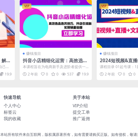
VIP
VIP
赚钱项目
赚钱项目
，解决
抖音小店精细化运营：高效选品
2024短视频&直
华笔
选类技巧，抖店引流新玩法，实
频+直播+文案+起
自己的
本课程旨在为电商新手及进阶者提供一
课程目录 01起号课：
现销量倍增
节课）
录了 策
套详尽的抖音店铺精细化运营策略。课
工作.mp4 02起号课
19.9
2 年前
0
0
537
19.9
2 年前
0
0
程内容涵盖了...
怎...
快速导航
关于本站
个人中心
VIP介绍
标签云
提交工单
我的收藏
推广返佣
，本站所有软件来自互联网，版权属原著所有，如有需要请购买正版。如有侵权，敬请