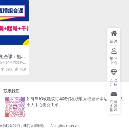
首页
播组合课：短视
用户
号+千川（67
1新号起号前准备
中心
：2新号开指一大
690
19.9
会员
介绍
联系我们
如有BUG或建议可与我们在线联系或登录本站账号进入
云服
个人中心提交工单。
务器
推荐
来信联系我们，我们立即删除。
- All rights reserved