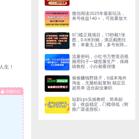
微信阅读2025年最新玩法，
单号收益140＋，可批量放大
0门槛正规项目，15秒截1张
图，0.6米到账，酒店截图任
务，单量无上限，多号矩阵日
躺入3张
流量密码，小红书万赞英语视
频用扣子一键批量生产，保姆
级教程，小白都看得懂
人生！
偷偷赚钱野路子，0成本海外
淘金，无脑粘贴复制 稳定且
超简单 适合副业兼职
隐藏内容
短剧cps实操教程，简单副
业，收益稳定，门槛很低（附
推广渠道授权）