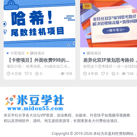
VIP
卡密项目
赚钱项目
赚钱项目
【卡密项目】外面收费998的哈
差异化双IP策划思考路径
希尾数挂机项目，适用于小资金
短视频流量+变现问题（精
项目介绍： 哈希挂机，trx放在自己冷钱
按照这个思考路径 一步一步找到
挂机倍投挂机可批量【挂机脚本
记）
包中，安全无风险平台控制不了，3秒
差异化定位 这是一篇笔记 完整记
4 月前
0
0
558
4 年前
0
0
536
返，做...
划差...
+使用教程】
米豆学社分享各大论坛VIP资源，创业教程、自媒体、抖音快手短视频等视频教
程以及营销软件、源码、淘宝虚拟资源等，长期更新各大付费创业项目。
Copyright © 2019-2026
本站为非盈利性赞助网站