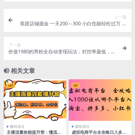
上一篇
美团店铺掘金 一天200～300 小白也能轻松过万 零
门槛没有任何限制
下一篇
价值1980的男粉全自动变现玩法，封控率最低，无
脑过原创
相关文章
VIP
VIP
赚钱项目
赚钱项目
主播流量效能提升营：懂流
虚拟电商平台全攻略日入多张