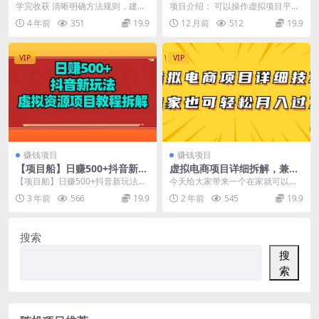
量、能种草、会转化，清晰明
该从哪个平台入手
学完收获 清晰明确方法规则，建立
项目介绍： 可以操作虚拟项目平台
确方法规则
主播能力模型 掌握互动留人技巧，
很多，每个平台都有自己的优势
4 年前
351
19.9
12 月前
512
19.9
改变开播流量困局...
点，并且操作玩法也不...
VIP
VIP
赚钱项目
赚钱项目
【项目船】日赚500+抖音新玩
虚拟电商项目详细拆解，兼职
法虚拟资源项目教程拆解
全职都可做，每天单账号300
【项目船】日赚500+抖音新玩法虚
今天给大家带来一个在家就可以做
+轻轻松松
拟资源项目教程拆解 资源下载地址
的项目，虚拟电商项目，这个项目
3 年前
566
19.9
2 年前
545
19.9
可以为我们带来源源不...
搜索
搜
索