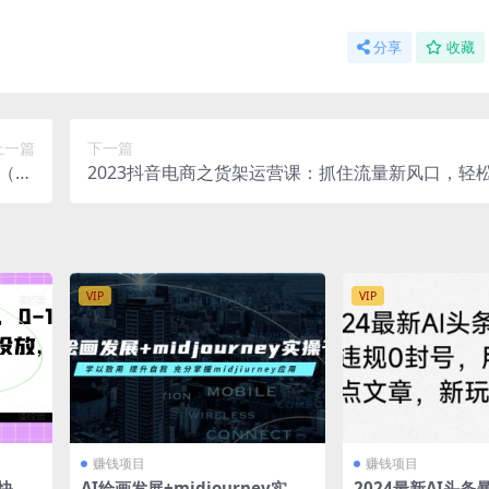
分享
收藏
上一篇
下一篇
（19
2023抖音电商之货架运营课：抓住流量新风口，轻
课）
方流量扶持！
VIP
VIP
赚钱项目
赚钱项目
快速
AI绘画发展+midjourney实操
2024最新AI头