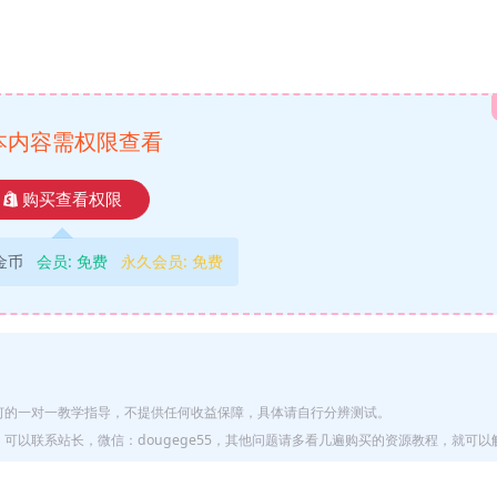
本内容需权限查看
购买查看权限
9金币
会员:
免费
永久会员:
免费
何的一对一教学指导，不提供任何收益保障，具体请自行分辨测试。
以联系站长，微信：dougege55，其他问题请多看几遍购买的资源教程，就可以