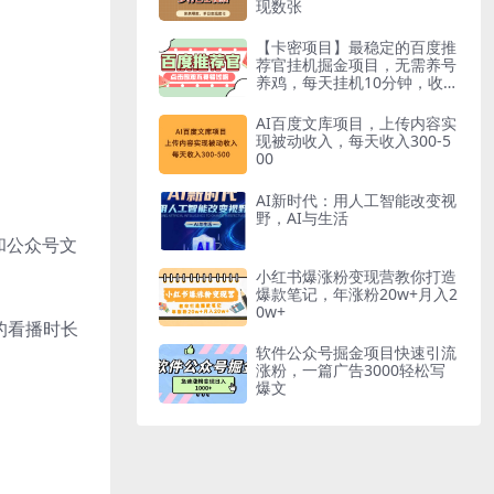
现数张
【卡密项目】最稳定的百度推
荐官挂机掘金项目，无需养号
养鸡，每天挂机10分钟，收益
稳定【挂机脚本+使用教程】
AI百度文库项目，上传内容实
现被动收入，每天收入300-5
00
AI新时代：用人工智能改变视
野，AI与生活
和公众号文
小红书爆涨粉变现营教你打造
爆款笔记，年涨粉20w+月入2
0w+
的看播时长
软件公众号掘金项目快速引流
涨粉，一篇广告3000轻松写
爆文