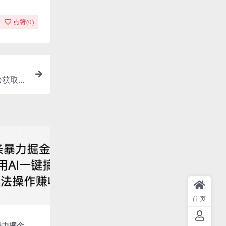
点赞(
0
)
松获取官
首页
条暴力掘金，不