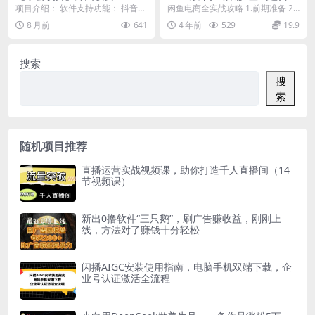
多平台广告掘金挂机项目，养
战教学：一部手机，一张卡即
项目介绍： 软件支持功能： 抖音，
闲鱼电商全实战攻略 1.前期准备 2.
号+撸金币+打标签+开宝箱，
可开店做电商
百度，快手，番茄，喜番，50+种
货源产品 3.运营起号 4.利润扩大 课
8 月前
641
4 年前
529
19.9
单号收益30+【挂机脚本+使用
短剧平台，万能...
程...
教程】
搜索
搜
索
随机项目推荐
直播运营实战视频课，助你打造千人直播间（14
节视频课）
新出0撸软件“三只鹅”，刷广告赚收益，刚刚上
线，方法对了赚钱十分轻松
闪播AIGC安装使用指南，电脑手机双端下载，企
业号认证激活全流程