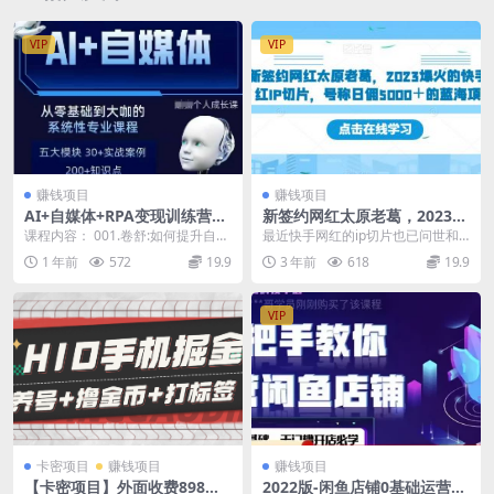
VIP
VIP
赚钱项目
赚钱项目
AI+自媒体+RPA变现训练营，
新签约网红太原老葛，2023爆
写作变现+AI使用+SEO+多平
火的快手网红IP切片，号称日
课程内容： 001.卷舒:如何提升自己
最近快手网红的ip切片也已问世和
台运营+RPA自动化
佣5000＋的蓝海项目
在“自媒体创作者”这个岗位的胜任
抖音ip切片一片内卷不同，快手切
1 年前
572
19.9
3 年前
618
19.9
力?,ht...
片由于刚刚开始，...
VIP
卡密项目
赚钱项目
赚钱项目
【卡密项目】外面收费898的
2022版-闲鱼店铺0基础运营实