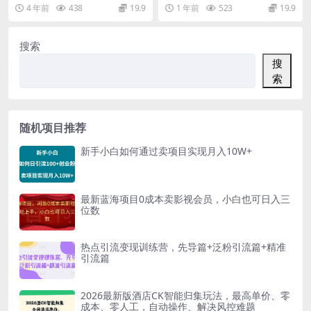
万商机
营，价值千元。一堂有效课程，可
提现秒到账 资源下载地址
4 年前
438
19.9
1 年前
523
19.9
能帮你避开几十...
搜索
搜
索
随机项目推荐
新手小白如何通过卖项目实现月入10W+
最新蓝海项目0成本卖影视会员，小白也可日入三
位数
热点引流变现训练营，先导篇+泛粉引流篇+精准
引流篇
2026最新版酒店CK智能归集玩法，最高单价、零
成本、零人工，自动操作、解决风控难题