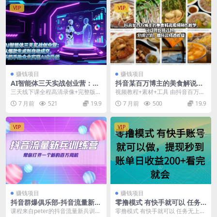
VIP
VIP
赚钱项目
赚钱项目
AI智能体三天实战创业营：从
抖音某百万博主的美食解说视
爆款生成到自动成交，手把手
频制作教学，可以做伙伴计
三天线下课全程高清录像+完整版智
视频教程+素材+工具 由抖音百万美
助企业实现AI化升级
划，分成计划，撸抖音精选收
能体知识库 第一天快速让AI上岗，
食博主亲授的美食解说视频制作教
7 月前
521
19.9
7 月前
500
19.9
益
马上帮你省钱省...
学课，专为自媒体...
VIP
VIP
赚钱项目
赚钱项目
抖音群爆俱乐部-抖音流量新兵
零撸模式 有快手就可以 任务
训练营：帮你打开一个新的百
无上限 提现秒到账
课程来自peter的抖音流量新兵训练
零撸模式 有快手就可以 任务无上限