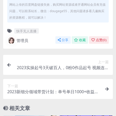
网站上传的百度网盘链接失效，购买网站资源或者开通网站会员有充值
问题，可以联系站长，微信：dougege55，其他问题请多看几遍购买
的资源教程，就可以解决！
快手无人直播
管理员
分享
收藏
点赞(
0
)
上一篇
2023实操起号3天破百人，0粉0作品起号 视频连爆
各种方法
下一篇
2023新细分领域带货计划：单号单日1000+收益不
难，每人可操作3-5个账号
相关文章