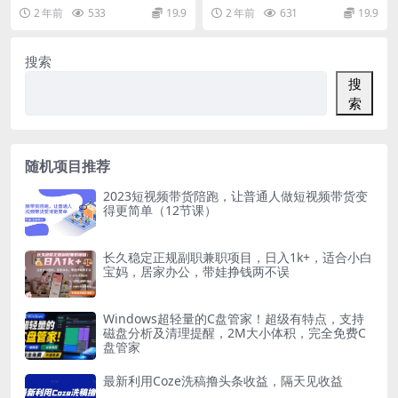
长
马逊精品选品全流程
创业者商家。 想故新媒体、新媒体
品可复制化的成功.mp4 2-分析市场
2 年前
533
19.9
2 年前
631
19.9
瓶频都可以学习!...
竞争和机...
搜索
搜
索
随机项目推荐
2023短视频带货陪跑，让普通人做短视频带货变
得更简单（12节课）
长久稳定正规副职兼职项目，日入1k+，适合小白
宝妈，居家办公，带娃挣钱两不误
Windows超轻量的C盘管家！超级有特点，支持
磁盘分析及清理提醒，2M大小体积，完全免费C
盘管家
最新利用Coze洗稿撸头条收益，隔天见收益