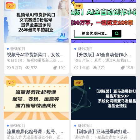
VIP
VIP
赚钱项目
赚钱项目
视频号AI带货新风口，女装赛
【升级版】AI全自动创作小
道0粉起号，提供全套提示
说，日更30万字，一键成文60
项目介绍： 短视频带货新玩法，利
项目介绍： 原理：通过AI帮我们创
词，26年最简单的副业
0章
用AI打造差异化，无需粉丝，打破
作小说，实现一键生成大纲，灵
5 月前
572
19.9
1 年前
570
19.9
传统带货门槛，以...
感，爆款简介，小说...
VIP
VIP
赚钱项目
赚钱项目
流量差异化起号课：起号、变
【训练营】亚马逊爆款打造之
现、运营等，助力账号快速成
精品开发SOP，系统化洞察亚
适合人群 无论是要基础小白、还是
课程内容： 1-精品卖家如何获得选