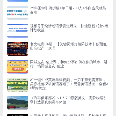
25年国学引流拆解+单日引200人+小白当天就能
变现
视频号手绘情感语录赛道玩法，快速涨粉+创作者
计划收益
老火电商04期：【关键词爆打矩阵技术】低预低
出高投产（20节）
同城交友-创业课，和你分享如何在你的城市，进
行一场同城交友-创业
AI一键生成英语单词视频，一刀不剪无需剪辑，
吴彦祖都深耕英语赛道了！无需英语基础，全程A
I帮你搞定
《汽车俱乐部2》v1.6.7.0原版英文，高阶物理引
擎打造最真实赛车体验
抖音无人直播项目，画中画新技巧，多种无人直