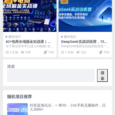
VIP
VIP
赚钱项目
赚钱项目
AI+电商全域掘金实战课｜多
DeepSeek实战训练营，15大
平台无人电商玩法、AI工具落
场景全覆盖，手把手教你高效
当下商业竞争早已进入AI赋能+全域
DeepSeek场景化实战训练营是一
地、供应链合规、全域变现闭
提升职场与生活技能
布局的全新阶段，单一电商平台运
门针对生活与职场高频场景的课
3 天前
539
19.9
1 年前
523
19.9
环全套教程
营、传统副业模式...
程，通过15个具...
搜索
搜
索
随机项目推荐
抖音蓝海玩法，一单50，小白手机无脑操作，日
入3000+