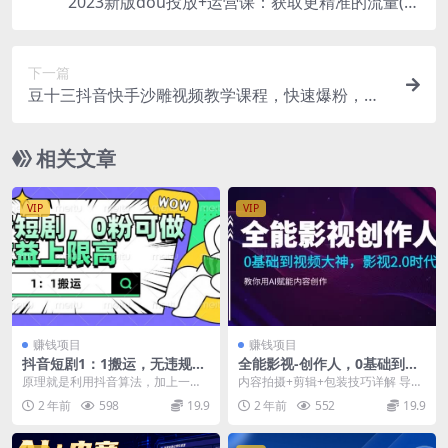
2023新版dou投放+运营课：获取更精准的流量(详
细教程+资料)
下一篇
豆十三抖音快手沙雕视频教学课程，快速爆粉，月
入10万+（素材+插件+视频）
相关文章
VIP
VIP
赚钱项目
赚钱项目
抖音短剧1：1搬运，无违规，
全能影视-创作人，0基础到视
0粉可做，收益上限高
频大神，影视2.0时代，教你用
原理就是利用抖音算法，加上一些
内容拍摄+剪辑+包装技巧详解 导演
AI赋能内容创作
去重手法实现1:1搬运，能过豆英，
思维+全平台运营全方位教学 影视2.
2 年前
598
19.9
2 年前
552
19.9
能爆流量，无论是...
0时代，教...