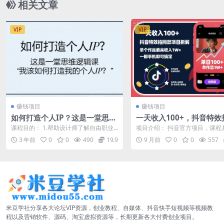
相关文章
VIP
VIP
赚钱项目
赚钱项目
如何打造个人IP？这是一堂思维
一天收入100+，抖音特效
逻辑课“我该如何打造我的个人I
款项目拆解，单个作品最
课程目的： 1.帮助设计师了解自由职业
项目介绍： 抖音官方项目，课程
P？”
1W+，一部手机即可搞定
个体户的利弊 2.了解个人IP知识产权相
解涨粉以及怎么去拍视频，抽象
3 年前
0
0
490
19.9
9 月前
0
0
557
关...
好。不露脸，...
米豆学社分享各大论坛VIP资源，创业教程、自媒体、抖音快手短视频等视频教
程以及营销软件、源码、淘宝虚拟资源等，长期更新各大付费创业项目。