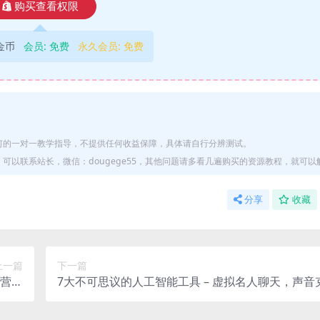
购买查看权限
9金币
会员:
免费
永久会员:
免费
何的一对一教学指导，不提供任何收益保障，具体请自行分辨测试。
以联系站长，微信：dougege55，其他问题请多看几遍购买的资源教程，就可以
分享
收藏
上一篇
下一篇
营实
7大不可思议的人工智能工具 – 虚拟名人聊天，声音
合集）
i律师，论文写作