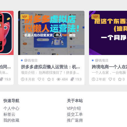
VIP
VIP
赚钱项目
赚钱项目
拍同
拼多多虚拟店懒人运营法：机器
跨境电商一个人在
高收入
人包办回复发货，月入1W+教程
拜，暴力项目拆解
具体讲
项目介绍： 别再瞎找项目了！拼多多虚
一个人在家，一台电脑
的很
拟店懒人运营法：机器人包办回复发
到迪拜 无需垫资，无
19.9
8 月前
0
0
484
19.9
2 年前
0
0
货，月入1-...
门教程 新...
快速导航
关于本站
个人中心
VIP介绍
标签云
提交工单
我的收藏
推广返佣