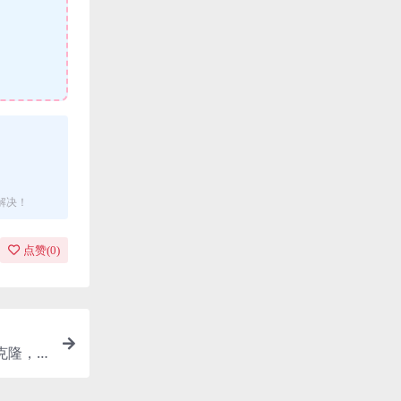
解决！
点赞(
0
)
克隆，A