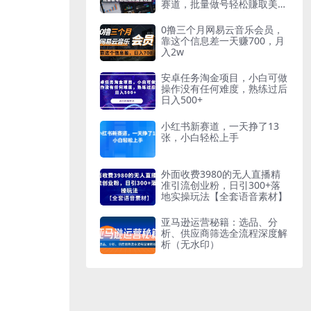
赛道，批量做号轻松賺取美金
收益
0撸三个月网易云音乐会员，
靠这个信息差一天赚700，月
入2w
安卓任务淘金项目，小白可做
操作没有任何难度，熟练过后
日入500+
小红书新赛道，一天挣了13
张，小白轻松上手
外面收费3980的无人直播精
准引流创业粉，日引300+落
地实操玩法【全套语音素材】
亚马逊运营秘籍：选品、分
析、供应商筛选全流程深度解
析（无水印）