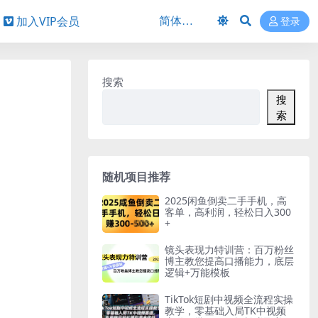
加入VIP会员
登录
搜索
搜
索
随机项目推荐
2025闲鱼倒卖二手手机，高
客单，高利润，轻松日入300
+
镜头表现力特训营：百万粉丝
博主教您提高口播能力，底层
逻辑+万能模板
TikTok短剧中视频全流程实操
教学，零基础入局TK中视频