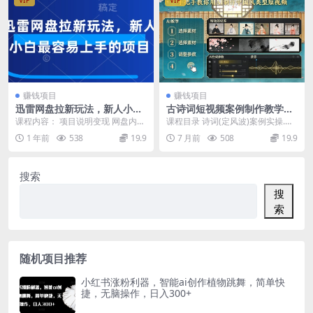
赚钱项目
赚钱项目
迅雷网盘拉新玩法，新人小白
古诗词短视频案例制作教学，
最容易上手的项目
手把手教你用AI制作中国风类
课程内容： 项目说明变现 网盘内容
课程目录 诗词(定风波)案例实操.mp
型短视频
存放思路 申请关键词 稳定转化的基
4 诗词(将进酒)案例实操.mp4 诗词
1 年前
538
19.9
7 月前
508
19.9
础玩法 抖音...
(...
搜索
搜
索
随机项目推荐
小红书涨粉利器，智能ai创作植物跳舞，简单快
捷，无脑操作，日入300+