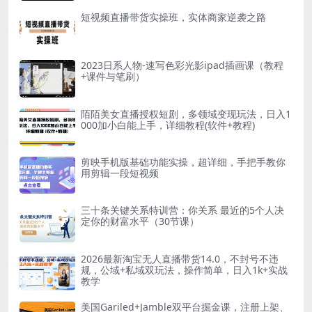
短视频直播带货实操班，实体商家逆袭之路
2023日系人物-速写色彩光影ipad插画课（教程
+课件与笔刷）
陌陌美女直播授权短剧，多领域变现玩法，日入1
000加小白能上手，详细教程(软件+教程)
剪映手机版基础功能实操，超详细，手把手教你
用剪辑一段短视频
三十条关键关系特训营：你关系 最近的5个人决
定你的财富水平（30节课）
2026最新淘宝无人直播带货14.0，不封号不违
规，公域+私域双玩法，操作简单，日入1k+实战
教学
美国Gariled+Jamble双平台掘金课，注册上架、