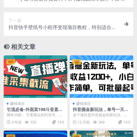
00+，可多号操作
下一篇
抖音快手壁纸号小程序变现项目教程，特别适合个
人做的短视频掘金项目，简单好操作
相关文章
VIP
VIP
赚钱项目
赚钱项目
引流必备-外面卖198斗音直播
抖音掘金新玩法，单号一天收
间弹幕监控脚本 精准采集快速
益多张，小白操作简单，可批
脚本功能： 可查观众的抖音号，二
这个项目是抖音掘金的新玩法，实
截流【脚本+教程】
量起号
维码，主页，实时的弹幕消息，以
操单号一天收益可达1k+，小白操作
3 年前
553
19.9
12 月前
549
19.9
及直播间送出的礼物...
简单，可以批量起...
VIP
VIP