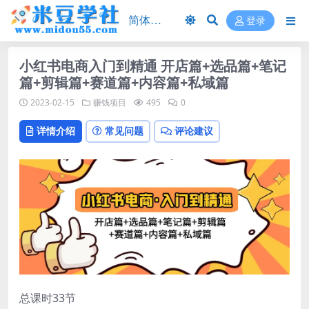
登录
小红书电商入门到精通 开店篇+选品篇+笔记
篇+剪辑篇+赛道篇+内容篇+私域篇
2023-02-15
赚钱项目
495
0
详情介绍
常见问题
评论建议
总课时33节