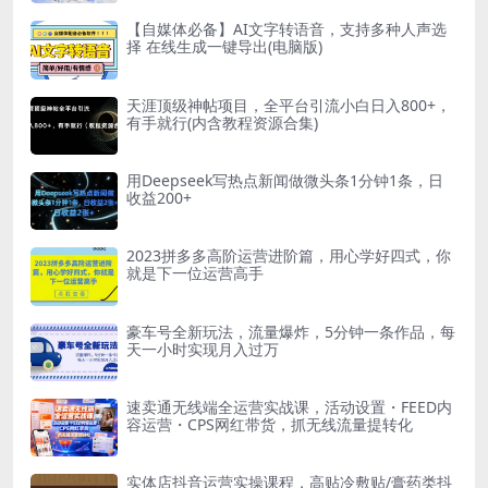
【自媒体必备】AI文字转语音，支持多种人声选
择 在线生成一键导出(电脑版)
天涯顶级神帖项目，全平台引流小白日入800+，
有手就行(内含教程资源合集)
用Deepseek写热点新闻做微头条1分钟1条，日
收益200+
2023拼多多高阶运营进阶篇，用心学好四式，你
就是下一位运营高手
豪车号全新玩法，流量爆炸，5分钟一条作品，每
天一小时实现月入过万
速卖通无线端全运营实战课，活动设置・FEED内
容运营・CPS网红带货，抓无线流量提转化
实体店抖音运营实操课程，高贴冷敷贴/膏药类抖