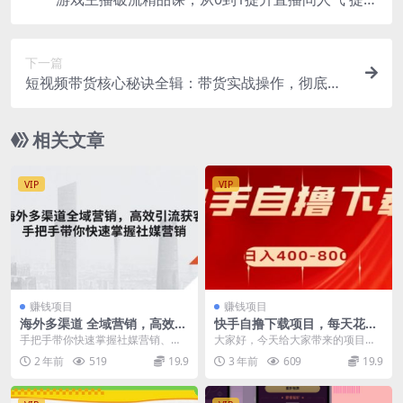
自我直播水平 提高直播人气
下一篇
短视频带货核心秘诀全辑：带货实战操作，彻底理
解好物分享的起号逻辑
相关文章
VIP
VIP
赚钱项目
赚钱项目
海外多渠道 全域营销，高效引
快手自撸下载项目，每天花一
流获客，手把手带你快速掌握
个小时，日入400-800
手把手带你快速掌握社媒营销、网
大家好，今天给大家带来的项目是
社媒营销
红营销和私域营销的实战技巧，输
《快手自撸下载项目》，每天花一
2 年前
519
19.9
3 年前
609
19.9
出成功的海外营销策略...
个小时，轻轻松松日入...