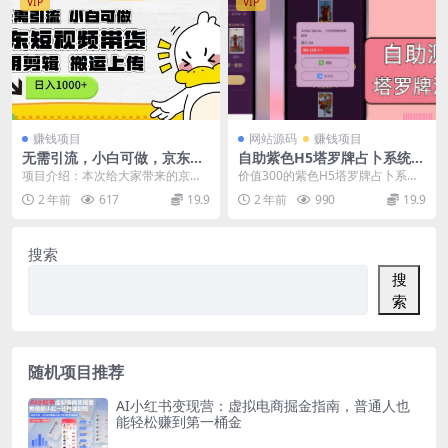
VIP
VIP
赚钱项目
网站源码
赚钱项目
无需引流，小白可做，京东短
自助紫色H5塔罗牌占卜系统源
现频带货，不用剪辑，搬运上
码（独立版）- 完整下载与搭
项目介绍：本次给大家带来的京东
价值300的紫色H5塔罗牌占卜系统
传，日入1k
建教程
短视频项目非常适合小白，极易上
独立版源码，塔罗牌的流量池是非
2 年前
617
19.9
2 年前
990
19.9
手，无需剪辑，无需引...
常巨大的，现在这...
搜索
搜
索
随机项目推荐
AI小红书变现营：虚拟电商掘金指南，普通人也
能轻松赚到第一桶金