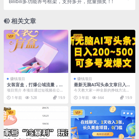
Bilibili多功能养号框架，支持多开，批量抽奖！!
相关文章
VIP
VIP
赚钱项目
赚钱项目
女装盲盒，打爆公域流量，如
最新无脑AI写头条文章日入20
何单日引流100人
0~500可多号发爆文
项目简介 本项目通过短视频在公域
今天教大家一种全新的挣钱方法，
引流，起号率在90%，引流私域去
现在外面收费1980的今日头条图文
1 年前
528
19.9
3 年前
664
19.9
成交。公域采取免...
爆力玩法,用AI...
VIP
VIP