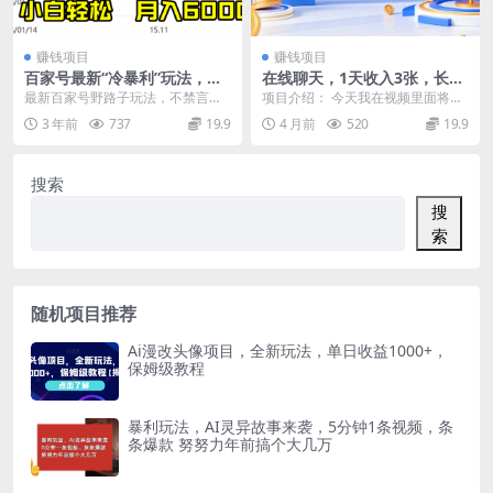
赚钱项目
赚钱项目
百家号最新“冷暴利”玩法，单
在线聊天，1天收入3张，长久
号轻松月入6000+，可多号矩
美金项目，0门槛
最新百家号野路子玩法，不禁言，
项目介绍： 今天我在视频里面将全
阵操作
不封号，小白轻松上手，每天三分
面详细的讲述在线聊天挣美金，全
3 年前
737
19.9
4 月前
520
19.9
钟，一周起号，月入6...
部是内部社群的实战...
搜索
搜
索
随机项目推荐
Ai漫改头像项目，全新玩法，单日收益1000+，
保姆级教程
暴利玩法，AI灵异故事来袭，5分钟1条视频，条
条爆款 努努力年前搞个大几万