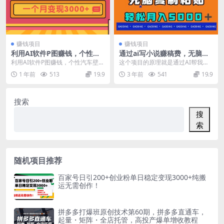
赚钱项目
赚钱项目
利用AI软件P图赚钱，个性汽
通过ai写小说赚稿费，无脑复
车壁纸副业思路，一个月变现
制粘贴，月入5000＋
利用AI软件P图赚钱，个性汽车壁纸
这个项目的原理就是通过AI帮我们
超3000+
副业思路，一个月变现超3000+！
写小说来发布到某乎平台赚取收益
1 年前
513
19.9
3 年前
541
19.9
今天要给大...
的项目，教程的方法...
搜索
搜
索
随机项目推荐
百家号日引200+创业粉单日稳定变现3000+纯搬
运无需创作！
拼多多打爆班原创技术第60期，拼多多直通车，
起量・矩阵・全店托管，高投产爆单增收教程