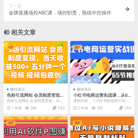
下一篇
金牌直播场控ABC课，场控职责，熟练中控操作
相关文章
VIP
VIP
赚钱项目
赚钱项目
色粉引流网站 会员制度变现，
小红书电商运营实战课，从0
当天收益500+ 五分钟一个视
打造全程实操（65节视频课）
色粉引流网站 会员制度变现，当天
课程内容： 1.小红书的电商介绍 .m
频 视频包原创
收益500+ 五分钟一个视频 视频包
p4 2.小红书的开店流程,mp4 3.小...
1 年前
565
19.9
2 年前
587
19.9
原创 资源下...
VIP
VIP