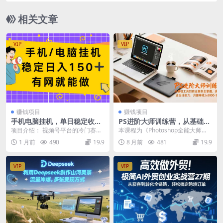
相关文章
VIP
VIP
赚钱项目
赚钱项目
手机电脑挂机，单日稳定收入
PS进阶大师训练营，从基础工
150+，有网就能做
具到商业案例全掌握，具备专
项目介绍： 视频号平台的冷门赛
本课程为《Photoshop全能大师
业设计能力，月接单收入6000
道，经过长期的实际操作以及更
班》，旨在帮助零基础学员和初学
1 月前
490
19.9
8 月前
481
19.9
-1.2万
新，目前技术已经成 熟...
者系统掌握PS...
VIP
VIP