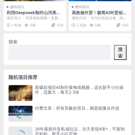
赚钱项目
赚钱项目
利用Deepseek制作山河美
高效做外贸！极简AI外贸创业
景，流量冲爆，多张变现方式
实战营27期，从获客到转化全
项目简介： 风景类的视频一直都是
课程介绍： 专为外贸创业者、跨境
链路，轻松搞定跨境订单
属于那种流量比较好的领域。 不论
新人打造的实战型训练营，以“极简
1 年前
546
19.9
7 月前
546
19.9
是视频号，抖音，...
操作+AI赋能”...
搜索
搜
索
随机项目推荐
新爆款项目AI制作黄梅戏视频，适合新手小白操
作，流量大，每天2-3张
付费文章：所有异象的背后，都是能量在作祟
26年最新抖音私域玩法，当天变现4张+，可复制
可粘贴，新手小白可做