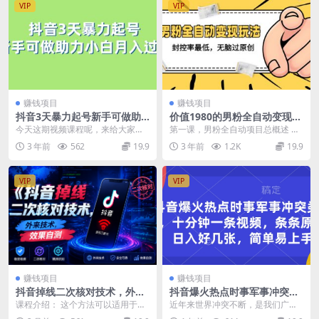
VIP
VIP
赚钱项目
赚钱项目
抖音3天暴力起号新手可做助
价值1980的男粉全自动变现玩
力小白月入过万
法，封控率最低，无脑过原创
今天这期视频课程呢，来给大家讲
第一课，男粉全自动项目总概述 第
解一下，如何借助百度app 给抖音
二课，如何快速打造一个男粉账号
3 年前
562
19.9
3 年前
1.2K
19.9
快速暴力起号，新...
第三课，如何高效...
VIP
VIP
赚钱项目
赚钱项目
抖音掉线二次核对技术，外来
抖音爆火热点时事军事冲突类
技术，效果自测
视频，十分钟一条视频，条条
课程介绍： 这个方法可以适用于掉
近年来世界冲突不断，是我们广大
原创，日入300+
线的所有二核，有需要自测，不保
群众热议的话题，我们一定要去做