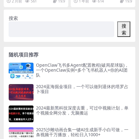
2 月前
561
19.9
1 年前
614
19.9
证百分百 资源下载...
军事账号，它有以下优...
搜索
搜
索
随机项目推荐
OpenClaw飞书多Agent配置教程(破局星球版)，
一个OpenClaw实例+多个飞书机器人=你的AI团
队
2024蓝海掘金项目，一个可以做到退休的塔罗占
卜项目
2024最新黑科技深度去重，可过中视频计划，单
个视频全网分发，无脑搬运
2025沙雕动画合集一键AI生成新手小白可做，一
条视频干万播放，轻松日入1000+