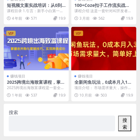
短视频文案实战培训：从0到1
100+Coze扣子工作流实战合
教你做短视频的经验技巧（19
集，涵盖了超过100种成熟的
课程目录 1.引言：新手小白第一课.
课程介绍 这是一套针对AI开发者和
节课）
工作流案例
mov 2.抖音文案的基础逻辑.mov
创作者准备的深度资源，涵盖了超
4 年前
571
19.9
3 月前
562
19.9
3....
过100种成熟的...
VIP
VIP
赚钱项目
赚钱项目
2025跨境出海致富课程，掌握
全新闲鱼玩法，0成本月入1w
收并购与营销技巧，实现跨境
+，市场需求量大，简单好上
2025跨境出海致富课程是一套全面
项目介绍： 市场需求量大，操作简
成功
手
的系统课程，涵盖出海收并购、境
单，几分钟就能完成一单 资源下载
1 年前
537
19.9
10 月前
503
19.9
外机构沟通、出海...
地址
搜索
搜
索