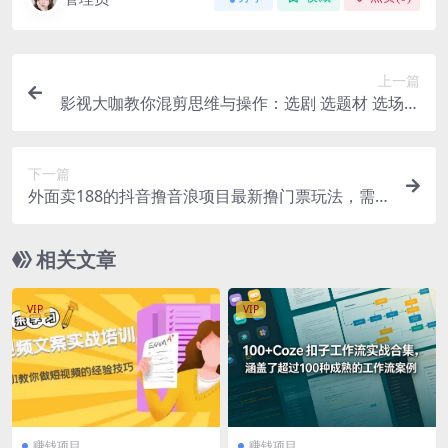
上一篇
影视大咖教你混剪思维与操作：选剧 选题材 选场景
选爆款 降作品封抖概率
下一篇
外面卖188的抖音撸音浪项目最新撸门票玩法，需
要千粉，不封号！
相关文章
VIP
VIP
赚钱项目
赚钱项目