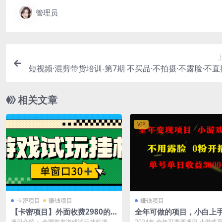
管理员
短视频·混剪带货培训-第7期 不买品·不拍摄·不露脸·不直
速引流
相关文章
VIP
卡密项目
赚钱项目
赚钱项目
【卡密项目】外面收费2980的
全年可做的项目，小白上
游戏试玩全自动挂机撸金项目，
每天收益3000+不露脸直
项目介绍： 全网首发游戏试玩挂机项
2024年 全年可变现项目 小游戏