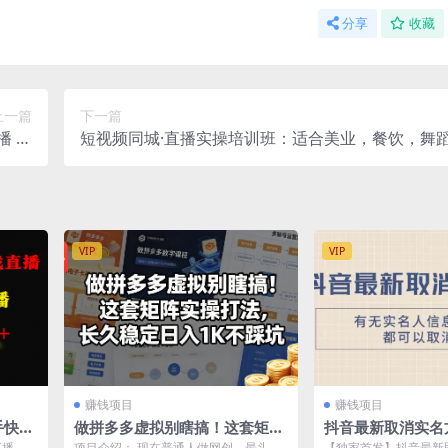
分享
收藏
上一篇
下一篇
播 快
短视频同城·直播实操培训班：适合美业，餐饮，舞
出单
吃，服装，酒业
VIP
VIP
赚钱项目
赚钱项目
手快，
做拼多多虚拟别瞎搞！这套矩阵
抖音最新取消实名
播小游
实操打法，长久稳定日入1K不踩
名人信息的情况下
直播，不
项目介绍： 现在普通人做网创，最头疼
【独家首发】抖音最新