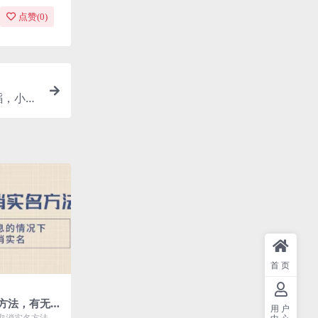
点赞(
0
)
蹈，小
首页
方法，有无实
用户
都可以取消实
取消实名方法，