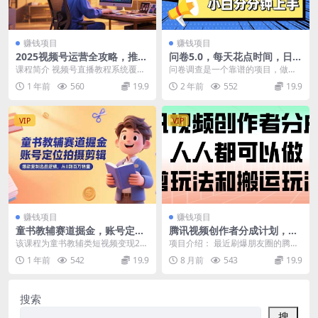
赚钱项目
赚钱项目
2025视频号运营全攻略，推流
问卷5.0，每天花点时间，日入
机制加短剧剪辑，从养号到日
100＋多做多得，操作简单适
课程简介 视频号直播教程系统覆盖
问卷调查是一个靠谱的项目，做着
销34万实战
合大众
从账号注册、推流机制到变现全流
很简单，就是用手机或电脑填一下
1 年前
560
19.9
2 年前
552
19.9
程，包含多号矩阵运...
问卷，靠劳动搬砖赚钱...
VIP
VIP
赚钱项目
赚钱项目
童书教辅赛道掘金，账号定位
腾讯视频创作者分成计划，人
拍摄剪辑，爆款复制选品逻
人都可以做（附混剪玩法和搬
该课程为童书教辅类短视频变现21
项目介绍： 最近刷爆朋友圈的腾讯
辑，从0到百万销量
运玩法）
天训练营，由月销70万+讲师授
视频分成计划来了 其实腾讯视频分
1 年前
542
19.9
8 月前
543
19.9
课，覆盖赛道分析、...
成不是今年刚刚有...
搜索
搜