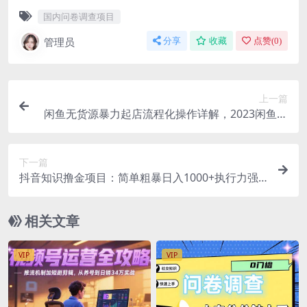
国内问卷调查项目
管理员
分享
收藏
点赞(
0
)
上一篇
闲鱼无货源暴力起店流程化操作详解，2023闲鱼无
货源最新暴力玩法，单店铺轻松日赚千元
下一篇
抖音知识撸金项目：简单粗暴日入1000+执行力强
当天见收益(教程+资料)
相关文章
VIP
VIP