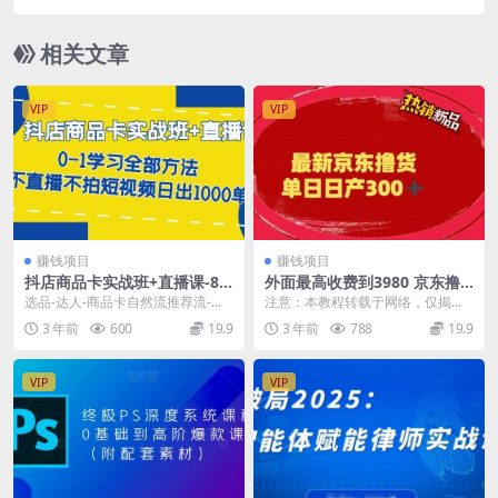
0，单人可操作5-10台手机
相关文章
VIP
VIP
赚钱项目
赚钱项目
抖店商品卡实战班+直播课-8
外面最高收费到3980 京东撸
月 0-1学习全部方法 不直播不
货项目 号称日产300+的项目
选品-达人-商品卡自然流推荐流-起
注意：本教程转载于网络，仅揭秘
拍短视频日出1000单
（详细揭秘教程）
店高阶玩法 抖店商品卡运营班（8
之用，请勿用于非法用途，下面是
3 年前
600
19.9
3 年前
788
19.9
月份），从0-...
项目介绍 相信很多人...
VIP
VIP