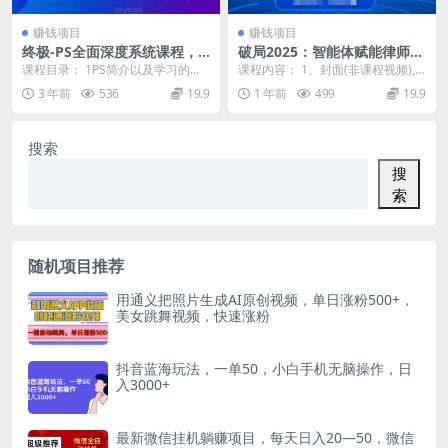
赚钱项目
赚钱项目
终极-PS全面深度系统课程，0
破局2025：智能体赋能律师实
基础到高阶爆款课程（附配套
战课，打破编程壁垒，完成复
课程目录： 1PS简介以及学习的逻
课程内容： 1、封面(非课程视频),m
素材）
杂任务，沉淀专属知识，赋能
辑.mp4 2深层剖析分辨率的秘密.m
p4 2、课程介绍.mp4 3、第1讲:
3 年前
536
19.9
1 年前
499
19.9
律师实务
p4 3...
智...
搜索
搜
索
随机项目推荐
用通义把照片生成AI原创视频，单日涨粉500+，
美女跳舞视频，快速涨粉
抖音蓝海玩法，一单50，小白手机无脑操作，日
入3000+
最新微信挂机躺赚项目，每天日入20—50，微信