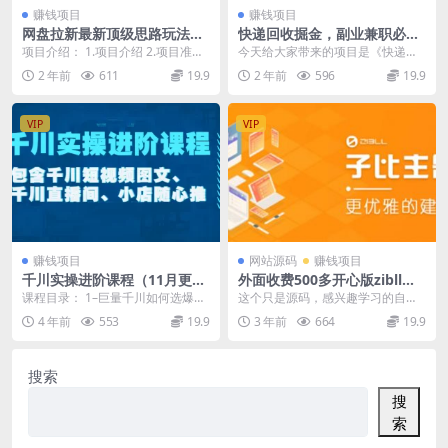
赚钱项目
赚钱项目
网盘拉新最新顶级思路玩法没
快递回收掘金，副业兼职必备
有成本，轻松日入500+
项目，新手当天上手，轻松实
项目介绍： 1.项目介绍 2.项目准备
今天给大家带来的项目是《快递回
现日入300＋
3.项目实操 前期执行力强一点，后
收掘金，副业兼职必备项目，新手
2 年前
611
19.9
2 年前
596
19.9
期不用...
当天上手，轻松实现日...
VIP
VIP
赚钱项目
网站源码
赚钱项目
千川实操进阶课程（11月更
外面收费500多开心版zibll子
新）包含千川短视频图文、千
比主题v6.4.1 WordPress主
课程目录： 1–巨量千川如何选爆款
这个只是源码，感兴趣学习的自行
川直播间、小店随心推
题（教程+源码）
产品；.mp4 2–巨量千川产品如何制
下载，无一对一指导 修复帖子评分
4 年前
553
19.9
3 年前
664
19.9
定售价；...
提示授权问题，修复...
搜索
搜
索