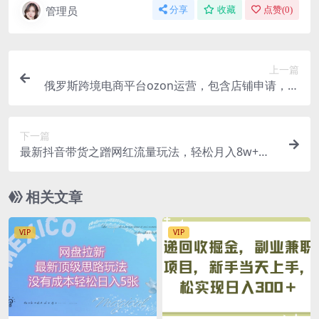
管理员
分享
收藏
点赞(
0
)
上一篇
俄罗斯跨境电商平台ozon运营，包含店铺申请，运
营思路，售后等（无水印）
下一篇
最新抖音带货之蹭网红流量玩法，轻松月入8w+的
案例分析学习【详细教程】
相关文章
VIP
VIP