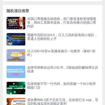
随机项目推荐
AI脱口秀视频实操指南，热门赛道涨粉变现嘎嘎
香，用AI工具降本提效，打造高传播力的脱口秀
内容
视频号高阶玩法4.0，日入几张的蓝海风口项目，
普通人也能轻松上手
日入500+抖音vr直播保姆式一站教学（教程+资
料）
金牌导师教你运营小红书，0基础进阶赚钱博主训
练课
实体商家不写一行代码，如何搭建一个Ai小程序
赋能门店
某收费888-S搭子交友引流，交友粉打法 sop，导
流到私域实现长期稳定盈利