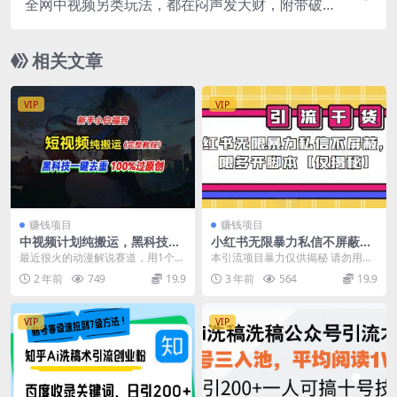
全网中视频另类玩法，都在闷声发大财，附带破解
版下载软件加全网最大素材库
相关文章
VIP
VIP
赚钱项目
赚钱项目
中视频计划纯搬运，黑科技一
小红书无限暴力私信不屏蔽，
键去重过原创，新手小白福
无限多开脚本【仅揭秘】
最近很火的动漫解说赛道，用1个超
本引流项目暴力仅供揭秘 请勿用于
音，轻松日入大几百
牛的去重软件，咱们能轻松搬运内
任何非法操作 一切后果与本站无关
2 年前
749
19.9
3 年前
564
19.9
容，然后再进行二次...
资源下载地址
VIP
VIP