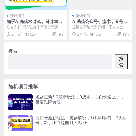
赚钱项目
赚钱项目
知乎Ai洗稿术引流，日引200
Ai洗稿公众号引流术，五号三
+创业粉，文章轻松进百度搜
入池，平均阅读1W+，日引20
适合人群 想入驻知乎平台的玩家 想
这篇文章给大家介绍一下自从公众
索页，账号等级速
0+一人可搞十号技术
成为一名优秀的答主 想在知乎尽显
号改规则后，搬运文章引流创业
2 年前
521
19.9
2 年前
560
19.9
才华，实现精准...
粉，轻松上手小白也能做...
搜索
搜
索
随机项目推荐
短剧拉新5.0最新玩法，0成本，小白快速上手，
自撸矩阵玩法
视频号最新玩法，美剧解说，利用AI软件，3天起
号，新手小白也能月入2万+