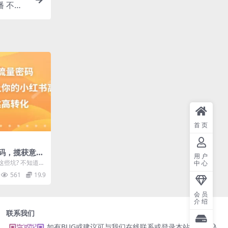
播 不投
首页
码，揽获意向
用户
书高点赞多粉
些坑? 不知道
中心
己 公司/产品推
561
19.9
会员
介绍
联系我们
如有BUG或建议可与我们在线联系或登录本站账号进入