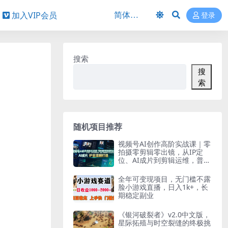
加入VIP会员
登录
搜索
搜
索
随机项目推荐
视频号AI创作高阶实战课｜零
拍摄零剪辑零出镜，从IP定
位、AI成片到剪辑运维，普通
人专属视频号IP全流程打造
全年可变现项目，无门槛不露
脸小游戏直播，日入1k+，长
期稳定副业
《银河破裂者》v2.0中文版，
星际拓殖与时空裂缝的终极挑