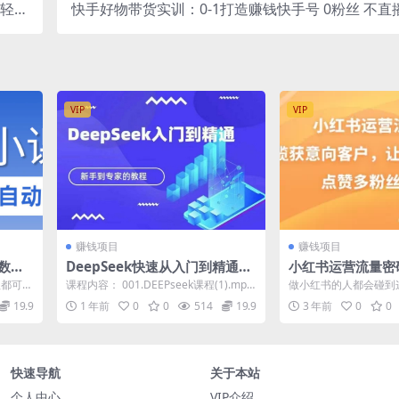
，轻松
快手好物带货实训：0-1打造赚钱快手号 0粉丝 不直
据说话
资 不囤货 无售后
VIP
VIP
赚钱项目
赚钱项目
数据
DeepSeek快速从入门到精通，
小红书运营流量密
新手的保姆级教程
客户，让你的小红
程都可半
课程内容： 001.DEEPseek课程(1).mp4
做小红书的人都会碰到这
丝高转化
评论、
002.第一节课:Dee...
怎样定位账号，更适合自
19.9
1 年前
0
0
514
19.9
3 年前
0
0
广?...
快速导航
关于本站
个人中心
VIP介绍