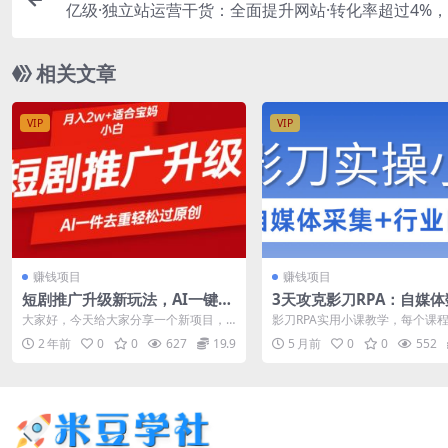
亿级·独立站运营干货：全面提升网站·转化率超过4%
大卖 用数
相关文章
VIP
VIP
赚钱项目
赚钱项目
短剧推广升级新玩法，AI一键二
3天攻克影刀RPA：自媒体
创去重，轻松月入2w+
采集+行业自动化全流程
大家好，今天给大家分享一个新项目，
影刀RPA实用小课教学，每个课
短剧推广升级新玩法，AI一键二创去
小时左右学会 自媒体平台:(场景:
2 年前
0
0
627
19.9
5 月前
0
0
552
重，轻松月入...
详...