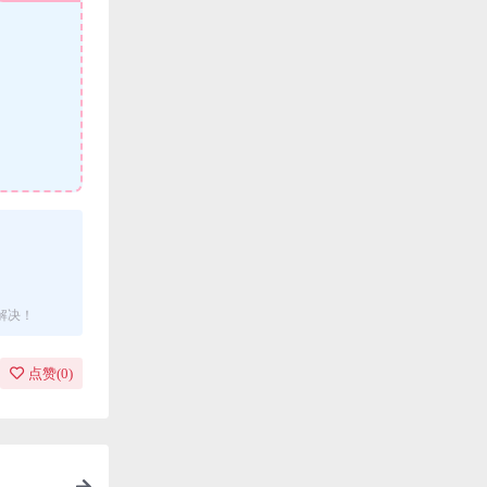
解决！
点赞(
0
)