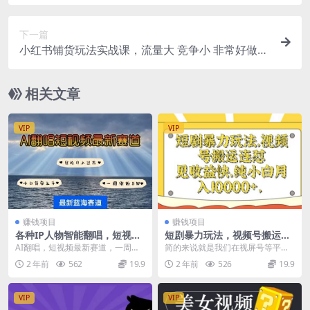
进阶课程
下一篇
小红书铺货玩法实战课，流量大 竞争小 非常好做
新赛道 可复制 可团队操作
相关文章
VIP
VIP
赚钱项目
赚钱项目
各种IP人物智能翻唱，短视频
短剧暴力玩法，视频号搬运连
领域新风口，一周轻松涨粉5
怼，见收益快，纯小白月入1w
AI翻唱，短视频最新赛道，一周轻
简的来说就是我们在视屏号等平台
W，快速起号
松涨粉5W，小白即可上手，轻松月
发布短剧视频但是视频都没有结局
2 年前
562
19.9
2 年前
526
19.9
入过万 这类视频...
从而吸引用户观看后续...
VIP
VIP