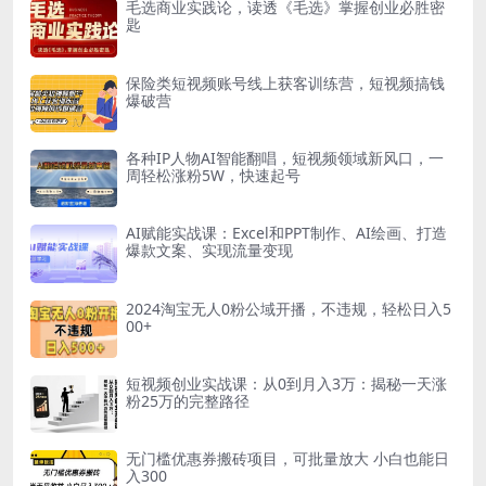
毛选商业实践论，读透《毛选》掌握创业必胜密
匙
保险类短视频账号线上获客训练营，短视频搞钱
爆破营
各种IP人物AI智能翻唱，短视频领域新风口，一
周轻松涨粉5W，快速起号
AI赋能实战课：Excel和PPT制作、AI绘画、打造
爆款文案、实现流量变现
2024淘宝无人0粉公域开播，不违规，轻松日入5
00+
短视频创业实战课：从0到月入3万：揭秘一天涨
粉25万的完整路径
无门槛优惠券搬砖项目，可批量放大 小白也能日
入300