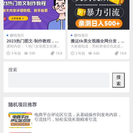
赚钱项目
赚钱项目
2023热门图文-制作教程，制
搬运tk美女视频全网分发，日
作图文内容详细教程，新手必
引s粉300+，轻松变现，不限
课程内容： 1.热门女装图文轮播教
大家都知道，男粉类项目也就是我
看（30节课）
流量不封号
程.mp4 2.热门童装图文轮播教程.m
们所说的涩粉项目十多年来经久不
3 年前
595
19.9
2 年前
643
19.9
p4 ...
衰是变现非常暴力的一...
搜索
搜
索
随机项目推荐
电商平台评论区引流，从基础操作到发布内容，
引流技巧，轻松实现长期精准引流