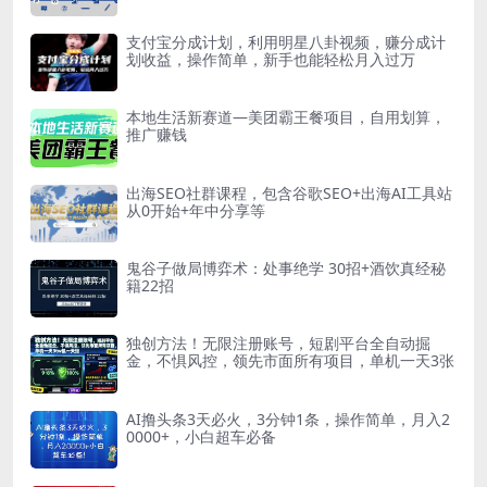
支付宝分成计划，利用明星八卦视频，赚分成计
划收益，操作简单，新手也能轻松月入过万
本地生活新赛道—美团霸王餐项目，自用划算，
推广赚钱
出海SEO社群课程，包含谷歌SEO+出海AI工具站
从0开始+年中分享等
鬼谷子做局博弈术：处事绝学 30招+酒饮真经秘
籍22招
独创方法！无限注册账号，短剧平台全自动掘
金，不惧风控，领先市面所有项目，单机一天3张
AI撸头条3天必火，3分钟1条，操作简单，月入2
0000+，小白超车必备