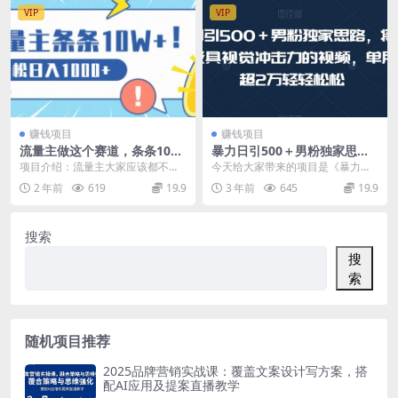
VIP
VIP
赚钱项目
赚钱项目
流量主做这个赛道，条条10W
暴力日引500＋男粉独家思
+阅读，轻松日入1k
路，将美女做成极具视觉冲击
项目介绍：流量主大家应该都不陌
今天给大家带来的项目是《暴力日
力的视频，单月盈利超2万轻
生了吧，它就跟中视频，今日头条
引500＋男粉独家思路，将美女做
2 年前
619
19.9
3 年前
645
19.9
轻松松
那些一样，有阅读，有...
成极具视觉冲击力的...
搜索
搜
索
随机项目推荐
2025品牌营销实战课：覆盖文案设计写方案，搭
配AI应用及提案直播教学