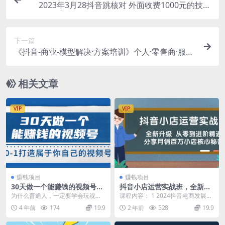
2023年3月28抖音跳核对 外面收费1000元的技术
会员自测 黑科技随时可能和谐
下一篇
《抖音-商业-模型解决·方案培训》个人·零售商·服务
商·生产商·农商
相关文章
VIP
VIP
赚钱项目
赚钱项目
30天做一个能赚钱的视频号，
抖音小店运营实战班，全新升
从0-1打造属于你自己的视频
级 从零到进阶精通 分享月销
为什么普通人，一定要学会玩视频
课程内容： 1 2024抖音电商发展趋
号 (14节-价值199)
百万小店核心秘密
号 流量红利 未来全民都会在视频号
势及抖店运营策略(直播2024 041
4 年前
174
19.9
2 年前
528
19.9
里消费娱乐和社交...
2)...