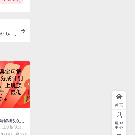
丝也可
首页
解析5.0.无
用户
白轻松上手，
，上班族 视频号
中心
为主的中年人居
643
19.9