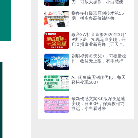
刀，可放大操作，小白随便上
手
拼多多打爆班原创技术第55
期，拼多多高价铺链接
猴帝3W抖音直播2026年3月1
9线下课，实现流量变现，开
启直播事业新高峰（五天全程
录音+字幕交付）
刷刷视频每天50+，可批量操
作，收益无上限，有手就行
AI+闲鱼简历制作优化，每天
轻松变现500+
最新伤感文案3.0版深夜急速
变现，日400+，保姆教程纯
搬运，小白看过来