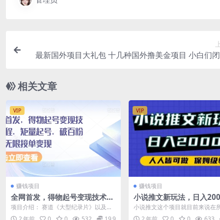
最新国外项目大礼包 十几种国外撸美金项目 小白们
就行【教程＋网
相关文章
VIP
VIP
赚钱项目
赚钱项目
全网首发，得物起号变现技术教
小说推文新玩法，日入200
程，矩量起号，破百粉后，无限
人人皆可做，保姆级教程
项目介绍： 赛道《大型纪录片》以及
小说推文这个项目就目前来说在
接单变现
《搞怪视频》，适合矩量起号，前期流
媒体项目里面其实是最简单最轻
2 年前
0
0
532
19.9
2 年前
0
0
633