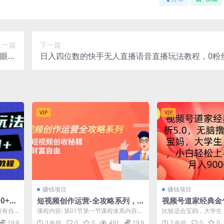
上一篇
下一篇
闭眼冲
日入四位数的快手无人直播语音直播玩法教程，0粉
址】
以，无需发作品
VIP
VIP
赚钱项目
赚钱项目
0+，
短视频创作运营-全攻略系列，
视频号道家经典金句
掌握短视频创收秘籍，实现财富
脑撸分成计划，小
所有自
课程内容: 第01节第一节课程体系内容详
比较适合宝妈，大学生
自由（4节课）
最低月入9000+
松的也
解（1）.mp4 第02节第二节短视频的...
的人群，以70后80后
19.9
3 年前
0
0
491
19.9
2 年前
0
0