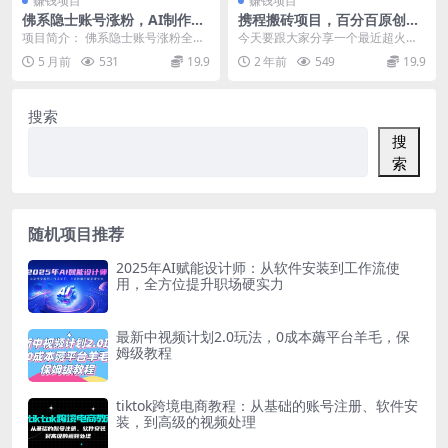
赚钱项目
赚钱项目
佛系隐士账号涨粉，AI制作反
携程搬砖项目，百分百原创，
内卷视频，零基础入门全攻略
可实操变现，新手小白月入1k
项目简介： 佛系隐士账号涨粉全指
今天要跟大家分享一个最近超火的
+
南，零基础可冲！不用复杂操作，
项目——携程搬砖。携程是国内首
5 月前
531
19.9
2 年前
549
19.9
用AI就能轻松制作...
屈一指的在线旅行平台...
搜索
搜
索
随机项目推荐
2025年AI赋能设计师：从软件安装到工作流使
用，全方位提升职场硬实力
最新中视频计划2.0玩法，0成本薅平台羊毛，保
姆级教程
tiktok跨境电商教程：从基础的账号注册、软件安
装，到高级的视频处理