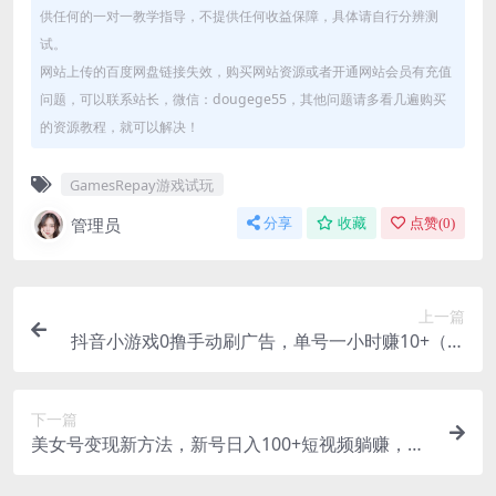
供任何的一对一教学指导，不提供任何收益保障，具体请自行分辨测
试。
网站上传的百度网盘链接失效，购买网站资源或者开通网站会员有充值
问题，可以联系站长，微信：dougege55，其他问题请多看几遍购买
的资源教程，就可以解决！
GamesRepay游戏试玩
管理员
分享
收藏
点赞(
0
)
上一篇
抖音小游戏0撸手动刷广告，单号一小时赚10+（开
播教程+下载流程）
下一篇
美女号变现新方法，新号日入100+短视频躺赚，发
好视频就可以了，矩阵多号多发作品效果更好