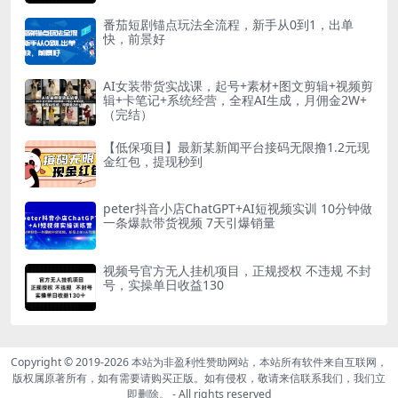
番茄短剧锚点玩法全流程，新手从0到1，出单
快，前景好
AI女装带货实战课，起号+素材+图文剪辑+视频剪
辑+卡笔记+系统经营，全程AI生成，月佣金2W+
（完结）
【低保项目】最新某新闻平台接码无限撸1.2元现
金红包，提现秒到
peter抖音小店ChatGPT+AI短视频实训 10分钟做
一条爆款带货视频 7天引爆销量
视频号官方无人挂机项目，正规授权 不违规 不封
号，实操单日收益130
Copyright © 2019-2026
本站为非盈利性赞助网站，本站所有软件来自互联网，
版权属原著所有，如有需要请购买正版。如有侵权，敬请来信联系我们，我们立
即删除。
- All rights reserved