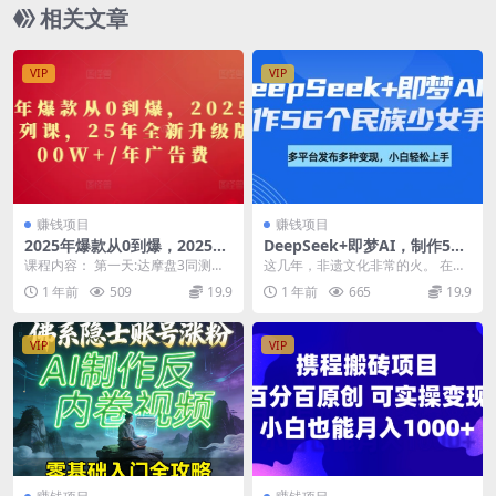
相关文章
VIP
VIP
赚钱项目
赚钱项目
2025年爆款从0到爆，2025淘
DeepSeek+即梦AI，制作56
系精品系列课，25年全新升级
个民族少女手办，附详细教程
课程内容： 第一天:达摩盘3同测试
这几年，非遗文化非常的火。 在刚
版：1000W+1年广告费
+变现方向
法(下)(1).mp4 第一天:爆款分身术
刚过去的这个春节，李子柒作为“非
1 年前
509
19.9
1 年前
665
19.9
(上...
遗体验官”出席了...
VIP
VIP